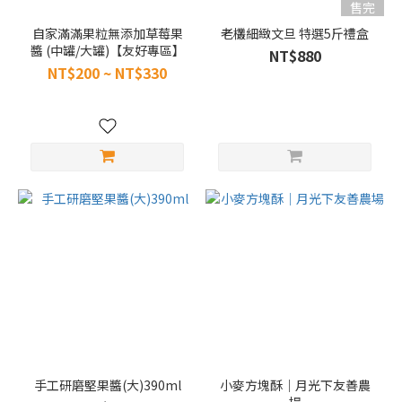
售完
自家滿滿果粒無添加草莓果
老欉細緻文旦 特選5斤禮盒
醬 (中罐/大罐)【友好專區】
NT$880
NT$200 ~ NT$330
手工研磨堅果醬(大)390ml
小麥方塊酥｜月光下友善農