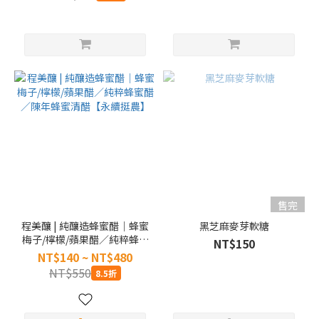
售完
程美釀 | 純釀造蜂蜜醋｜蜂蜜
黑芝麻麥芽軟糖
梅子/檸檬/蘋果醋／純粹蜂蜜
NT$150
醋／陳年蜂蜜清醋【永續挺
NT$140 ~ NT$480
農】
NT$550
8.5折