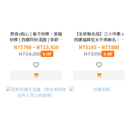
野食x點心 | 梔子粉粿、黑糖
【全新聯名版】三小市集 x
粉粿 | 西螺阿財湯圓 | 季節限
西螺福興宮太平媽聯名｜米
定【產地直送含運組】【冷
香花生糖 (80g)【單包／一路
NT$760 ~ NT$3,920
NT$165 ~ NT$880
藏】
發保庇6包組】
NT$4,200
NT$990
9.3折
8.9折