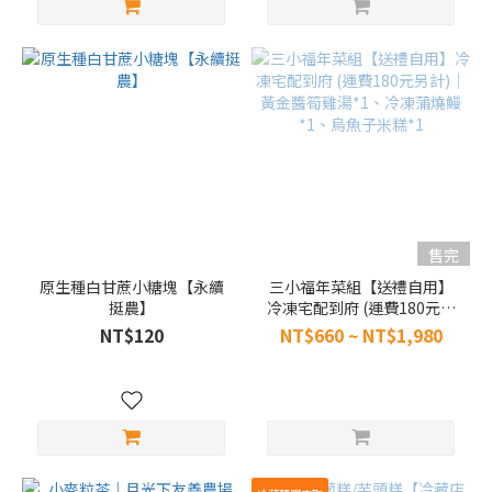
售完
原生種白甘蔗小糖塊【永續
三小福年菜組【送禮自用】
挺農】
冷凍宅配到府 (運費180元另
計)｜黃金醬筍雞湯*1、冷凍
NT$120
NT$660 ~ NT$1,980
蒲燒鰻*1、烏魚子米糕*1