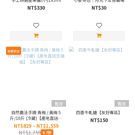
手工研磨堅果醬(小)195ml
小麥茶包｜月光下友善農場
NT$330
NT$30
季節限定
售完
售完
自然農法手摘 青梅 / 黃梅 5
四喜牛軋糖【友好專區】
斤/10斤 (冷藏)【產地直送含
NT$150
運組】【友好專區】
NT$829 ~ NT$1,559
NT$1,759
8.7折