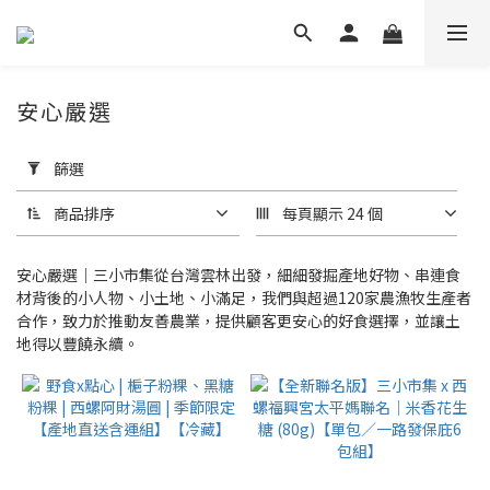
安心嚴選
套
用
篩選
篩
選
商品排序
每頁顯示 24 個
(0/20)
安心嚴選｜三小市集從台灣雲林出發，細細發掘產地好物、串連食
價格
材背後的小人物、小土地、小滿足，我們與超過120家農漁牧生產者
(NT$)
合作，致力於推動友善農業，提供顧客更安心的好食選擇，並讓土
地得以豐饒永續。
~