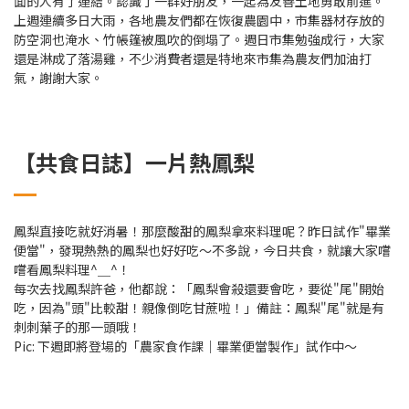
面的人有了連結。認識了一群好朋友，一起為友善土地勇敢前進。
上週連續多日大雨，各地農友們都在恢復農園中，市集器材存放的
防空洞也淹水、竹帳篷被風吹的倒塌了。週日市集勉強成行，大家
還是淋成了落湯雞，不少消費者還是特地來市集為農友們加油打
氣，謝謝大家。
【共食日誌】一片熱鳳梨
鳳梨直接吃就好消暑！那麼酸甜的鳳梨拿來料理呢？昨日試作"畢業
便當"，發現熱熱的鳳梨也好好吃～不多說，今日共食，就讓大家嚐
嚐看鳳梨料理^＿^！
每次去找鳳梨許爸，他都說：「鳳梨會殺還要會吃，要從"尾"開始
吃，因為"頭"比較甜！親像倒吃甘蔗啦！」備註：鳳梨"尾"就是有
刺刺葉子的那一頭哦！
Pic: 下週即將登場的「農家食作課｜畢業便當製作」試作中～