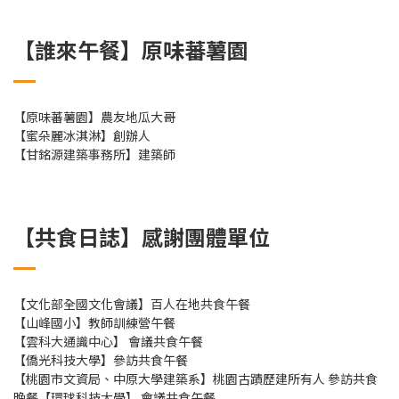
【誰來午餐】原味蕃薯園
【原味蕃薯園】農友地瓜大哥
【蜜朵麗冰淇淋】創辦人
【甘銘源建築事務所】建築師
【共食日誌】感謝團體單位
【文化部全國文化會議】百人在地共食午餐
【山峰國小】教師訓練營午餐
【雲科大通識中心】 會議共食午餐
【僑光科技大學】參訪共食午餐
【桃園市文資局、中原大學建築系】桃園古蹟歷建所有人 參訪共食
晚餐【環球科技大學】 會議共食午餐