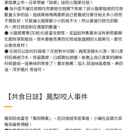
果陸續上市，分享常被「疏果」掉的火龍果花苞！
● 為什麼不讓花苞開花而要把花苞摘下來呢？因火龍果植栽的花苞
數量太多的話，造成果樹媽媽要將自己營養成分要分給太多小孩而
不堪負荷，可能讓火龍果都小小的長不大。所以要進行疏花的動
作，把花苞控制在適當的數量。
● 火龍果寶寶(花苞)也是富含膠質，並且因市集農友沒有使用農藥
化肥除草劑栽培，原本要被丟棄的花苞或是盛開的火龍果花，都可
以做為食材！
● 花苞可以如何料理呢？花苞對半切開，再用滾開水川燙。等川燙
好后再過冷水，保留脆度，口感類似過貓。後撒上自己喜愛的調味
料就變成一道美味的零食了！農友推薦：加入 蒜油味島香鬆、美奶
滋、洋芋脆片 等皆可。
【共食日誌】鳳梨咬人事件
鳳梨因為富含「鳳梨酵素」，近日造成多起事故，小編在此跟大家
報告最新情報！