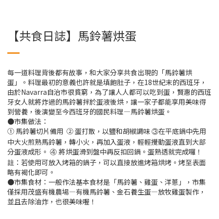
【共食日誌】馬鈴薯烘蛋
每一道料理背後都有故事，和大家分享共食出現的「馬鈴薯烘
蛋」。料理最初的意義也許就是填飽肚子，在18世紀末的西班牙，
由於Navarra自治市很貧窮，為了讓人人都可以吃到蛋，賢惠的西班
牙女人就將炸過的馬鈴薯拌於蛋液後烘，讓一家子都能享用美味得
到營養，後演變至今西班牙的國民料理—馬鈴薯烘蛋。
●市集做法：
① 馬鈴薯切片備用 ② 蛋打散，以鹽和胡椒調味
在平底鍋中先用
③
中大火煎熟馬鈴薯，轉小火，再加入蛋液，輕輕攪動蛋液直到大部
分蛋液成形。
將烘蛋滑到盤中再反扣回鍋。蛋熟透就完成囉！
④
註：若使用可放入烤箱的鍋子，可以直接放進烤箱烘烤。烤至表面
略有褐化即可。
●市集食材：一般作法基本食材是「馬鈴薯、雞蛋、洋蔥」，市集
僅採用茂盛有機農場—有機馬鈴薯、金石養生蛋—放牧雞蛋製作，
並且去除油炸，也很美味喔！