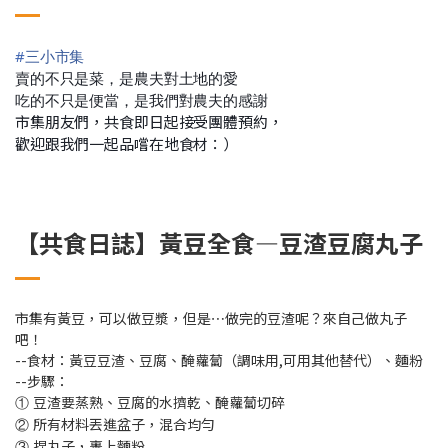
#
三小市集
賣的不只是菜，是農夫對土地的愛
吃的不只是便當，是我們對農夫的感謝
市集朋友們，共食即日起接受團體預約，
歡迎跟我們一起品嚐在地食材：）
【共食日誌】黃豆全食—豆渣豆腐丸子
市集有黃豆，可以做豆漿，但是⋯做完的豆渣呢？來自己做丸子
吧！
--食材：黃豆豆渣、豆腐、醃蘿蔔（調味用,可用其他替代）、麵粉
--步驟：
豆渣要蒸熟、豆腐的水擠乾、醃蘿蔔切碎
①
所有材料丟進盆子，混合均勻
②
捏丸子，裹上麵粉
③