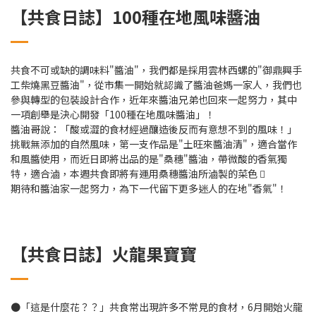
【共食日誌】100種在地風味醬油
共食不可或缺的調味料"醬油"，我們都是採用雲林西螺的"御鼎興手
工柴燒黑豆醬油"，從市集一開始就認識了醬油爸媽一家人，我們也
參與轉型的包裝設計合作，近年來醬油兄弟也回來一起努力，其中
一項創舉是決心開發「100種在地風味醬油」！
醬油哥說：「酸或澀的食材經過釀造後反而有意想不到的風味！」
挑戰無添加的自然風味，第一支作品是"土旺來醬油清"，適合當作
和風醬使用，而近日即將出品的是"桑穗"醬油，帶微酸的香氣獨
特，適合滷，本週共食即將有運用桑穗醬油所滷製的菜色 􀀷
期待和醬油家一起努力，為下一代留下更多迷人的在地"香氣"！
【共食日誌】火龍果寶寶
●「這是什麼花？？」共食常出現許多不常見的食材，6月開始火龍