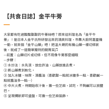
【共食日誌】金平牛蒡
大家都有吃過酸酸甜甜的牛蒡絲吧？原來這料理名為「金平牛
蒡」！是日本人金平氏所研發出來的清爽料理，市集大廚阿嘉靈機
一動，就來個「金平山藥」吧！把溫大哥的有機山藥一樣切條狀
後，就成了一道簡單獨特的開胃菜♫
--前置：山藥切片或切條，但不用像牛蒡那麼細哦
--步驟：
① 水炒法：水先滾、放些許油、山藥放進去煮。
② 將山藥煮到軟化。
③ 加入冰糖、味霖、清醬油（喜歡甜一點就冰糖多一點、喜歡鹹一
點就醬油多一點⋯）
④ 中大火煮，待開始收汁後，撒一些芝麻，試吃，不夠鹹可以放鹽
巴。
⑤ 呈現稠狀即可盛盤，可撒一些芝麻裝飾。