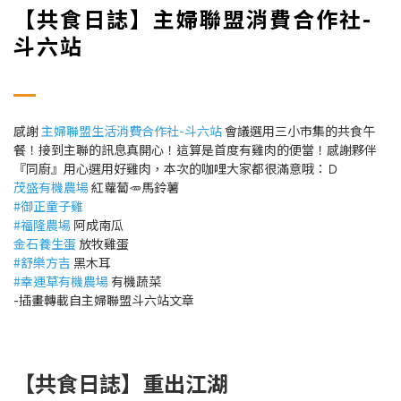
【共食日誌】
主婦聯盟消費合作社-
斗六站
感謝
主婦聯盟生活消費合作社-斗六站
會議選用三小市集的共食午
餐！接到主聯的訊息真開心！這算是首度有雞肉的便當！感謝夥伴
『同廚』用心選用好雞肉，本次的咖哩大家都很滿意哦：Ｄ
茂盛有機農場
紅蘿蔔🥕馬鈴薯
#御正童子雞
#福隆農場
阿成南瓜
金石養生蛋
放牧雞蛋
#舒樂方吉
黑木耳
#幸運草有機農場
有機蔬菜
-插畫轉載自主婦聯盟斗六站文章
【共食日誌】重出江湖