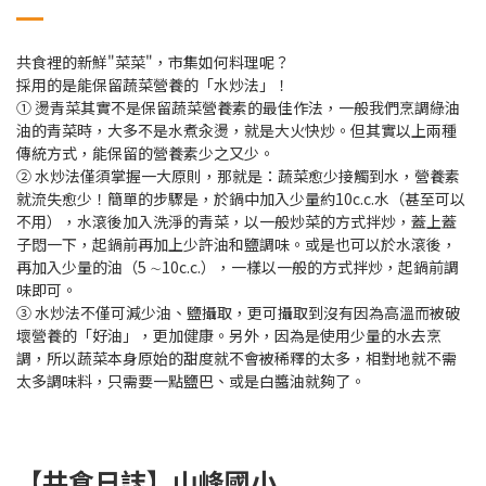
共食裡的新鮮"菜菜"，市集如何料理呢？
採用的是能保留蔬菜營養的「水炒法」！
① 燙青菜其實不是保留蔬菜營養素的最佳作法，一般我們烹調綠油
油的青菜時，大多不是水煮汆燙，就是大火快炒。但其實以上兩種
傳統方式，能保留的營養素少之又少。
② 水炒法僅須掌握一大原則，那就是：蔬菜愈少接觸到水，營養素
就流失愈少！簡單的步驟是，於鍋中加入少量約10c.c.水（甚至可以
不用），水滾後加入洗淨的青菜，以一般炒菜的方式拌炒，蓋上蓋
子悶一下，起鍋前再加上少許油和鹽調味。或是也可以於水滾後，
再加入少量的油（5 ∼10c.c.），一樣以一般的方式拌炒，起鍋前調
味即可。
③ 水炒法不僅可減少油、鹽攝取，更可攝取到沒有因為高溫而被破
壞營養的「好油」，更加健康。另外，因為是使用少量的水去烹
調，所以蔬菜本身原始的甜度就不會被稀釋的太多，相對地就不需
太多調味料，只需要一點鹽巴、或是白醬油就夠了。
【共食日誌】山峰國小