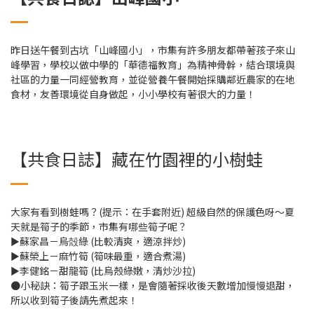
昨日送午餐到古坑「山峰國小」，市集有許多朋友都帶著孩子來山
峰學習，學校以做中學的「華德福教育」為精神骨幹，結合環境與
社區的力量一同經營教育，並從營養午餐開始採購鄰近農家的在地
食材，友善環境從自身做起，小小學校有著很大的力量！
【共食日誌】藏在竹園裡的小樹蛙
大家有看到樹蛙嗎？(提示：在手套附近) 超級自然的保護色呀～夏
天就是筍子的季節，市集有哪些筍子呢？
►蘇家昌－烏殻綠 (比較清爽，適涼拌炒)
►蘇榮上－麻竹筍 (筍味最重，適合煮湯)
►李健銘－甜龍筍 (比烏殼綠嫩，清炒沙拉)
●小秘訣：筍子跟玉米一樣，是會隨著採收後天數增加慢慢退甜，
所以收到筍子後請先煮起來！