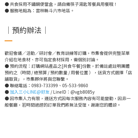
● 共食採用不鏽鋼便當盒，請自備筷子湯匙等餐具用餐哦！
● 服務地點為：雲林縣斗六市地區。
｜預約辦法｜
歡迎會議／活動／研討會／教育訓練等訂購，市集會提供完整菜單
介紹在地食材、亦可指定食材採用，需個別討論。
● 預約流程：訂購網站產品之[共食午餐]份數，於備註處註明團體
預約之（時間 / 總預算 / 預約數量 / 用餐位置 ），送貨方式選擇「店
舖取貨」，市集夥伴將與您聯繫。
● 聯絡電話：0983-733399、05-533-9860
●
加入三小LINE@好友
/ LineID：@vgb8085y
● 因市集人力有限，運送方式因每次服務內容有可能變動，因非一
般餐廳，若時間過趕的訂單我們將無法受理，謝謝您的體諒。