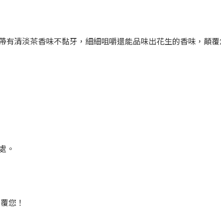
帶有清淡茶香味不黏牙，細細咀嚼還能品味出花生的香味，顛覆
處。
回覆您！