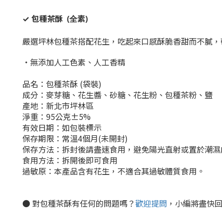
✓ 包種茶酥
(全素)
嚴選坪林包種茶搭配花生，吃起來口感
酥脆香甜而不膩
，
・無添加人工色素、人工香精
品名：包種茶酥 (袋裝)
成分：麥芽糖、花生醬、砂糖、花生粉、
包種茶粉、鹽
產地：新北市坪林區
淨重：95公克±5%
有效日期：如包裝標示
保存期限：常溫4個月(未開封)
保存方法：拆封後請盡速食用，避免陽光直射或置於潮濕
食用方法：拆開後即可食用
過敏原：本產品含有花生，不適合其過敏體質食用。
● 對包種茶酥有任何的問題嗎？
歡迎提問
，小編將盡快