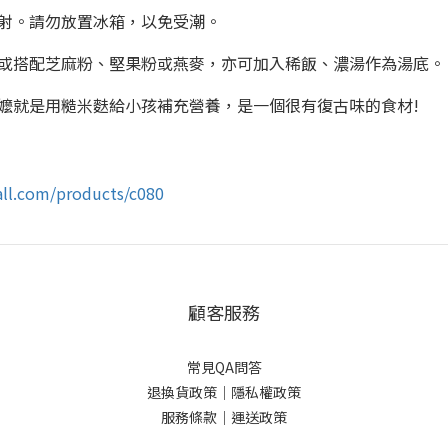
射。請勿放置冰箱，以免受潮。
或搭配芝麻粉、堅果粉或燕麥，亦可加入稀飯、濃湯作為湯底。
嬤就是用糙米麩給小孩補充營養，是一個很有復古味的食材!
all.com/products/c080
顧客服務
常見QA問答
退換貨政策｜
隱私權政策
服務條款｜
運送政策