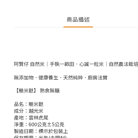
商品描述
阿賢仔 自然米｜手執一畝田．心誠一粒米
｜
自然農法栽
無添加物．健康養生．天然純粹．廚房法寶
【糙米麩】 熟食無糖
品名：糙米麩
成分：越光米
產地：雲林虎尾
淨重：600公克±5公克
製造日期：標示於包裝上
保存期限：半年(未開封)