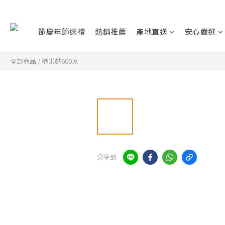
節慶年節送禮
熱銷推薦
產地直送
安心嚴選
全部商品
/
糙米麩600克
分享到