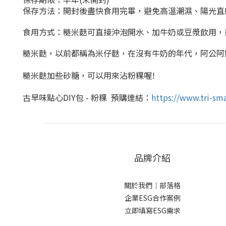
保存方法：開封後盡快食用完畢，避免高溫潮濕、陽光直
食用方式
：
糙米麩
可直接沖泡開水、加牛奶或豆漿飲用，
糙米麩，以前都稱為米仔麩，在沒有牛奶的年代，阿公阿
糙米麩加些砂糖，可以用來沾粉粿喔!
古早味點心DIY包 - 粉粿 預購連結：
https://www.tri-sm
品牌介紹
關於我們
｜
部落格
企業ESG合作案例
立即填寫ESG需求