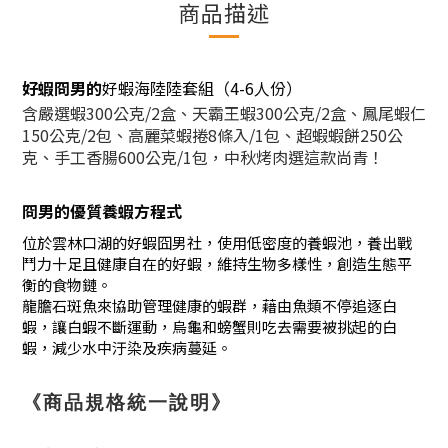
商品描述
好蝦冏男的
好蝦海陸陸套組（4-6人份）
含嚴選蝦300公克/2盒、天霸王蝦300公克/2盒、鳳尾蝦仁
150公克/2包、高麗菜蝦捲8條入/1包、超蝦蝦餅250公
克、手工香腸600公克/1包，中秋烤肉選這款尚青！
冏男的優質養蝦方程式
位於雲林口湖的好蝦囧男社，使用低密度的養蝦池，養出戰
鬥力十足且健康自在的好蝦，維持生物多樣性，
創造生態平
衡的食物鏈
。
龍膽石斑魚來協助管理健康的蝦群，藉由魚類不停追逐白
蝦，讓白蝦不斷運動，烏龜和螃蟹則吃去需要被挑起的白
蝦，減少水中汙染及疾病蔓延。
《商品規格統一說明》