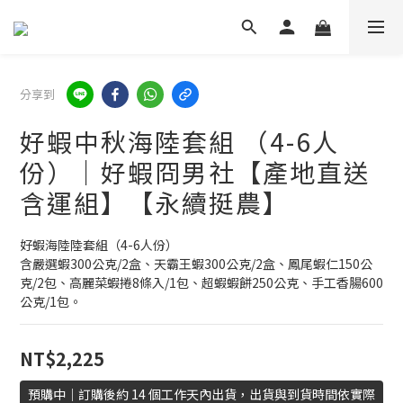
分享到
好蝦中秋海陸套組 （4-6人
份）｜好蝦冏男社【產地直送
含運組】【永續挺農】
好蝦海陸陸套組（4-6人份）
含嚴選蝦300公克/2盒、天霸王蝦300公克/2盒、鳳尾蝦仁150公
克/2包、高麗菜蝦捲8條入/1包、超蝦蝦餅250公克、手工香腸600
公克/1包。
NT$2,225
預購中｜訂購後約 14 個工作天內出貨，出貨與到貨時間依實際