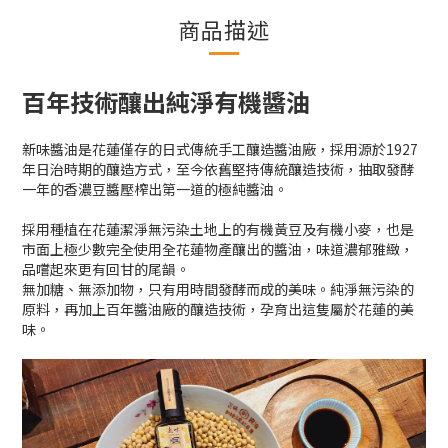
商品描述
百年技術釀出純淨有機醬油
新味醬油是花蓮僅存的日式傳統手工釀造醬油廠，採用源於1927
年日治時期的釀造方式，至今依舊堅持傳統釀造技術，抽取發酵
一年的香濃豆醬壓榨出第一道的極純醬油。
採用種植在花蓮潔淨無污染土地上的有機黃豆及有機小麥，也是
市面上極少數完全使用全花蓮物產釀出的醬油，味道濃郁雅緻，
品嚐起來更有回甘的尾韻。
無加糖、無添加物，只有用時間發酵而成的美味。純淨無污染的
原料，再加上百年醬油廠的釀造技術，孕育出這隻屬於花蓮的美
味。