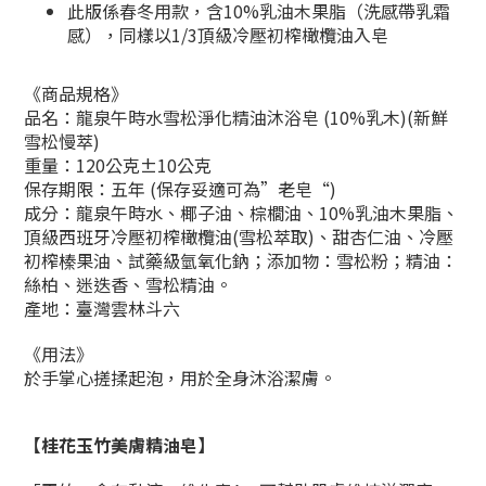
此版係春冬用款，含10%乳油木果脂（洗感帶乳霜
感），
同樣以1/3頂級冷壓初榨橄欖油入皂
《商品規格》
品名：龍泉午時水雪松淨化精油沐浴皂 (10%乳木)(新鮮
雪松慢萃)
重量：120公克±10公克
保存期限：五年 (保存妥適可為”老皂“)
成分：龍泉午時水、椰子油、棕櫚油、10%乳油木果脂、
頂級西班牙冷壓初榨橄欖油(雪松萃取)、甜杏仁油、冷壓
初榨榛果油、試藥級氫氧化鈉；添加物：雪松粉；精油：
絲柏、迷迭香、雪松精油。
產地：臺灣雲林斗六
《
用法
》
於手掌心搓揉起泡，用於全身沐浴潔膚。
【桂花玉竹美膚精油皂】