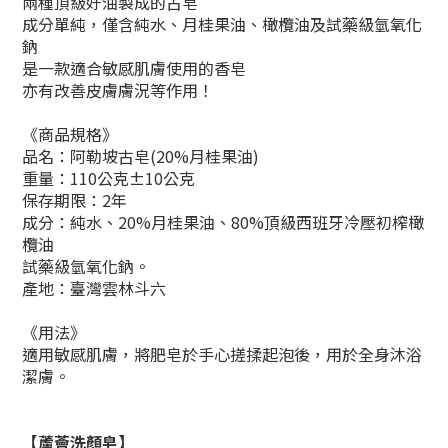
兩種頂級好油製成的古皂
成分單純，僅含純水、月桂果油、橄欖油及試藥級氫氧化
鈉
是一款適合敏感肌膚使用的香皂
亦有改善皮膚膚況等作用！
《商品規格》
品名：阿勒坡古皂(20%月桂果油)
重量：110公克±10公克
保存期限：2年
成分：純水、20%月桂果油、80%頂級西班牙冷壓初榨橄
欖油
試藥級氫氧化鈉。
產地：臺灣雲林斗六
《
用法
》
適用敏感肌膚，將肥皂於手心搓揉起泡後，用於全身沐浴
潔膚。
【蘆薈洗顏皂】