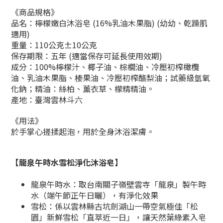
《商品規格》
品名：檸檬嫩白沐浴皂 (16%乳油木果脂) (幼幼、乾躁肌
適用)
重量：110公克±10公克
保存期限：五年 (適當保存可延長使用效期)
成分：100%檸檬汁、椰子油、棕櫚油、冷壓初榨橄欖
油、乳油木果脂、榛果油、冷壓初榨酪梨油；試藥級氫氧
化鈉；精油：絲柏、薰衣草、檬精精油。
產地：臺灣雲林斗六
《
用法
》
於手掌心搓揉起泡，用於全身沐浴潔膚。
【龍泉午時水雪松淨化沐浴皂】
龍泉午時水：取台南關子嶺壁雲寺「龍泉」製午時
水（端午節正午日曬），有淨化效果
雪松：係以雲林縣古坑劍湖山一帶空氣極佳「松
園」新鮮雪松「直萃近一日」，讓天然葉綠素入皂