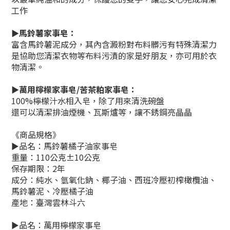
工作
►馬鈴薯家事皂：
富含馬鈴薯泥成分，其內含澱粉對布料髒污有特殊清潔力
是協助您清潔衣物等布料污漬的家是好朋友，亦可用於衣
物清潔。
►萬用檸檬家事皂/苦茶粕家事皂：
100%檸檬汁水相入皂，除了用來清洗碗盤
還可以清潔排油煙機、瓦斯爐等，讓不銹鋼亮晶晶
《商品規格》
►品名：馬鈴薯橘子油家事皂
重量：110公克±10公克
保存期限：2年
成分：純水、氫氧化鈉、椰子油、西班冷壓初榨橄欖油、
馬鈴薯泥、冷壓橘子油
產地：臺灣雲林斗六
►品名：萬用檸檬家事皂