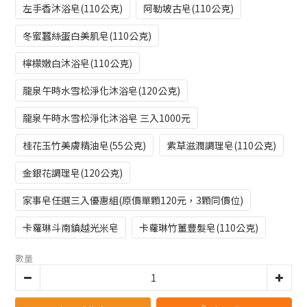
左手香沐浴皂(110公克)
阿勒坡古皂(110公克)
冬蜜蠶絲蛋白美肌皂(110公克)
檸檬嫩白沐浴皂(110公克)
龍泉午時水雪松淨化沐浴皂(120公克)
龍泉午時水雪松淨化沐浴皂 三入1000元
桂花玉竹美膚精油皂(55公克)
紫草滋潤調理皂(110公克)
金銀花調理皂(120公克)
家事皂任選三入優惠組(原價單顆120元，3顆同價位)
卡蘿琳斗南鎮越光米皂
卡蘿琳竹薑豐髮皂(110公克)
數量