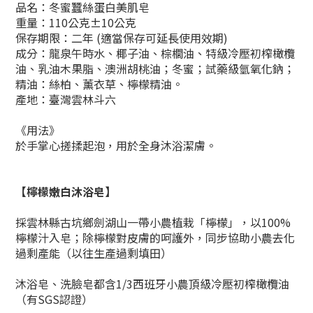
品名：冬蜜蠶絲蛋白美肌皂
重量：110公克±10公克
保存期限：二年 (適當保存可延長使用效期)
成分：龍泉午時水、椰子油、棕櫚油、特級冷壓初榨橄欖
油、乳油木果脂、澳洲胡桃油；冬蜜；試藥級氫氧化鈉；
精油：絲柏、薰衣草、檸檬精油。
產地：臺灣雲林斗六
《
用法
》
於手掌心搓揉起泡，用於全身沐浴潔膚。
【檸檬嫩白沐浴皂】
採雲林縣古坑鄉劍湖山一帶小農植栽「檸檬」，以100%
檸檬汁入皂；除檸檬對皮膚的呵護外，同步協助小農去化
過剩產能（以往生產過剩填田）
沐浴皂、洗臉皂都含1/3西班牙小農頂級冷壓初榨橄欖油
（有SGS認證）