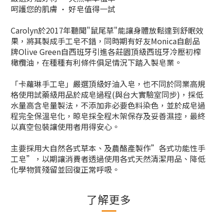
呵護您的肌膚 · 好皂值得一試
Carolyn於2017年聽聞"鼠尾草"能讓身體放鬆達到舒眠效
果，將其製成手工皂不錯，同時期有好友Monica自創品
牌Olive Green自西班牙引進各莊園頂級西班牙冷壓初榨
橄欖油，在種種有利條件俱足情況下踏入製皂業。
「卡蘿琳手工皂」嚴選頂級好油入皂，也不同於同業高規
格使用試藥級用品於成皂過程(與台大實驗室同步)，採低
水量高含皂量製法，不添加非必要色料染色，並於成皂過
程完全保溫皂化，晾皂採全程木架保存及妥善濕控，最終
以真空包裝讓使用者用得安心。
主要採用大自然各式草本、及農酪產製作”各式功能性手
工皂”，以期讓消費者透過使用各式天然清潔用品、降低
化學物質殘留並回復正常呼吸。
了解更多