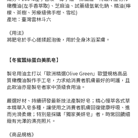
橄欖油(左手香萃取)、芝麻油、試藥級氫氧化鈉、精油(檸
檬、茶樹、芳療級佛手柑、雪松)
產地：臺灣雲林斗六
《
用法
》
將肥皂於手心搓揉起泡後，用於全身沐浴潔膚。
【冬蜜蠶絲蛋白美肌皂】
製皂用油主打以「歐洲精選Olive Green」歐盟規格高品
質橄欖油製作手工皂，力求給消費者肌膚最好的呵護，且
此款油亦是製皂者家中頂級食用油。
嚴選好材、持續研發最新技法產製好皂；精心慢萃各式草
本精華入皂多種，讓使用之消費者肌膚回復健康呼吸、進
而光滑柔嫩；特別是採購「獨家美妍皂」者，時常回饋細
緻有光澤的漂亮照片。
《商品規格》