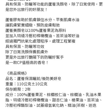
具有保濕、防曬等功能的蘆薈洗顏皂，除了日常使用，更
是您外出旅行的好朋友！
蘆薈膠有助於肌膚鎖住水分、平衡肌膚水油
讓肌膚緊實細緻、預防皮膚鬆弛
蘆薈美顏皂以100%蘆薈果泥為原料
並加入特級冷壓初榨橄欖油、苦茶油等好油
經過獨門抗氧化處理程序，處理工程繁複
具有保濕、防曬等功效
除了日常洗顏保養肌膚外
更是外出旅行艷陽下的防曬好幫手
是一款CP值極高的香皂！
《商品規格》
品名：蘆薈保濕曬前/後防美妍皂
重量：110公克±10公克
保存期限：2年
成分：100%蘆薈果泥、棕櫚核仁油、棕櫚油、乳油木果
脂、特級冷壓初榨橄欖油、甜杏仁油、榛果油、苦茶油、
冷壓初榨酪梨油、試藥級氫氧化鈉、精油(茶樹、迷迭