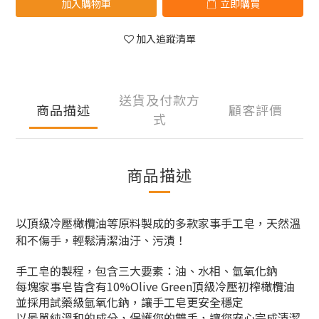
加入購物車
立即購買
加入追蹤清單
送貨及付款方
商品描述
顧客評價
式
商品描述
以頂級冷壓橄欖油等原料製成的多款家事手工皂，天然溫
和不傷手，輕鬆清潔油汙、污漬！
手工皂的製程，包含三大要素：油、水相、氫氧化鈉
每塊家事皂皆含有10%Olive Green頂級冷壓初榨橄欖油
並採用試藥級氫氧化鈉，讓手工皂更安全穩定
以最單純溫和的成分，保護您的雙手，讓您安心完成清潔