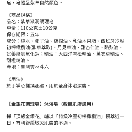
皂，皂體呈紫草自然顏色。
《商品規格》
品名：紫草滋潤調理皂
重量：110公克±10公克
保存期限：五年
成分：純水、椰子油、棕櫚油、乳油木果脂、西班牙冷壓
初榨橄欖油(紫草萃取)、月見草油、甜杏仁油、酪梨油、
試藥級氫氧化鈉；精油：大西洋雪松精油、薰衣草精油、
甜橙精油。
產地：臺灣雲林斗六
《用法》
於手掌心搓揉起泡，用於全身沐浴潔膚。
【金銀花
調理皂
】
沐浴皂（敏感肌膚適用）
採「頂級金銀花」輔以「特級冷壓初榨橄欖油」慢萃近一
日，有利舒緩敏感肌膚的不適。