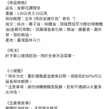
《商品規格》
品名：金銀花調理皂
重量：120公克±10公克
保存期限：五年
(保存妥適可為”老皂“)
成分：純水、椰子油、棕櫚油、頂級西班牙冷壓初榨橄欖
油(金銀花萃取)、試藥級氫氧化鈉；精油：廣藿香、薰衣
草、雪松精油。
產地：臺灣雲林斗六
《用法》
於手掌心搓揉起泡，用於全身沐浴潔膚。
《小提醒》
* 保存方式：置於通風處並避免日照，濕度低於60%可以
延長保存期限。
* 注意事項：請勿接觸眼睛及黏膜，若有不適請以大量清
水沖洗。
《生產者故事》
嚴選好油好材 · 天然草本植萃