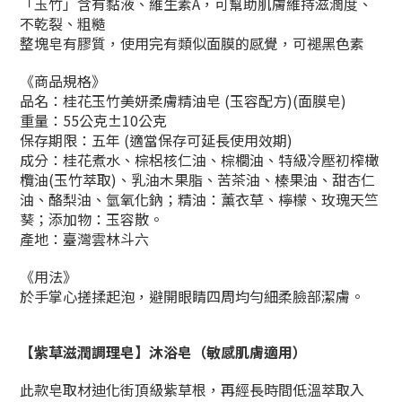
「玉竹」含有黏液、維生素A，可幫助肌膚維持滋潤度、
不乾裂、粗糙
整塊皂有膠質，使用完有類似面膜的感覺，可褪黑色素
《商品規格》
品名：桂花玉竹美妍柔膚精油皂 (玉容配方)(面膜皂)
重量：55公克±10公克
保存期限：五年 (適當保存可延長使用效期)
成分：桂花煮水、棕梠核仁油、棕櫚油、特級冷壓初榨橄
欖油(玉竹萃取)、乳油木果脂、苦茶油、榛果油、甜杏仁
油、酪梨油、氫氧化鈉；精油：薰衣草、檸檬、玫瑰天竺
葵；添加物：玉容散。
產地：臺灣雲林斗六
《
用法
》
於手掌心搓揉起泡，避開眼睛四周均勻細柔臉部潔膚。
【
紫草滋潤調理皂
】
沐浴皂（敏感肌膚適用）
此款皂取材迪化街頂級紫草根，再經長時間低溫萃取入