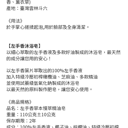
香、薰衣草)
產地：臺灣雲林斗六
《
用法
》
於手掌心搓揉起泡,用於臉部及全身清潔。
【左手香沐浴皂】
以細心萃取的左手香液及多款好油製成的沐浴皂，最天然
的成分讓您用的安心！
以左手香葉片萃取出的100%左手香液
加入特級冷壓初榨橄欖油、芝麻油、多款精油
並使用試藥級氫氧化鈉製成的沐浴皂
以最天然的原料製作肥皂，讓您安心使用。
《商品規格》
品名：左手香草本慢萃精油皂
重量：110公克±10公克
保存期限：2年
成分：100%左手香液、椰子油、棕櫚油、特級冷壓初榨