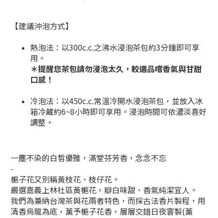
【建議沖泡方式】
熱泡法：以300c.c.之沸水浸泡茶包約3分鐘即可享
用。
＊
提醒您茶包請勿浸泡太久，較適品嚐香氣與甘甜
口感！
冷泡法：以450c.c.常溫冷開水浸泡茶包，並放入冰
箱冷藏約6~8小時即可享用。浸泡時間可依濃淡喜好
調整。
一塵不染的白皙優雅，滿堂芬芳香，念念不忘
-
梔子花又別稱黃枝花、枝仔花。
嚴選嘉義上林社區黃梔花，瓣白味甜、香氣純潔宜人。
我們為兼納台灣茶與花兩者特色，而採古法香片製程，用
清香烏龍為底，薰予梔子花香，層層交錯日夜窨製(薰