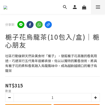
分享到
梔子花烏龍茶(10包入/盒)｜梔
心朋友
社區行動復耕天然染黃食材「梔子」，發掘梔子花高雅的香氣用
途，巧遇茶行五代青年返鄉承接，佐以以獨特的薰香技術，將具
有梔子花的柔和香氣融入烏龍風味中，成為越飲越順口的梔子烏
龍茶
NT$315
數量