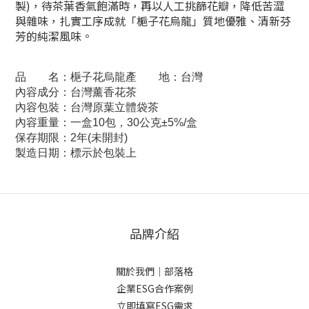
製)，待茶葉香氣飽滿時，再以人工挑篩花瓣，降低苦澀
與雜味，扎實工序成就「梔子花烏龍」質地優雅、清新芬
芳的純潔風味。
品　　名：梔子花烏龍產　　地：台灣
內容成分：台灣薰香花茶
內容包裝：台灣原葉立體袋茶
內容重量：一盒10包，30公克±5%/盒
保存期限：2年(
未開封
)
製造日期：標示於包裝上
品牌介紹
關於我們
｜
部落格
企業ESG合作案例
立即填寫ESG需求