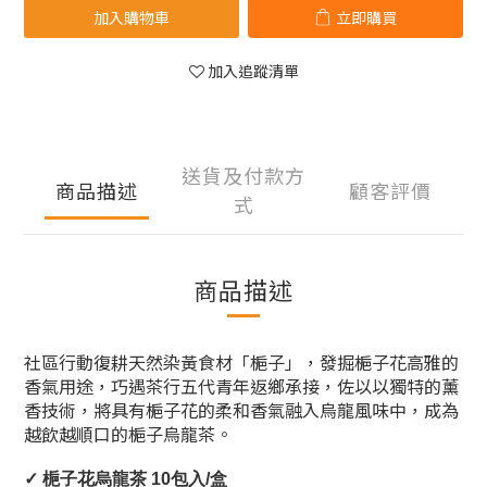
加入購物車
立即購買
加入追蹤清單
送貨及付款方
商品描述
顧客評價
式
商品描述
社區行動復耕天然染黃食材「梔子」，發掘梔子花高雅的
香氣用途，巧遇茶行五代青年返鄉承接，佐以以獨特的薰
香技術，將具有梔子花的柔和香氣融入烏龍風味中，成為
越飲越順口的梔子烏龍茶。
✓ 梔子花烏龍茶 
10包入/盒