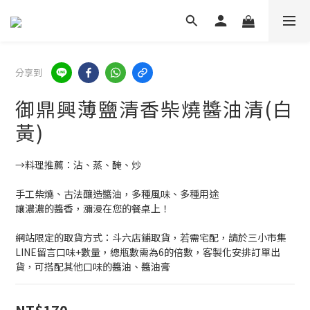
分享到
御鼎興薄鹽清香柴燒醬油清(白
黃)
→料理推薦：沾、蒸、醃、炒
手工柴燒、古法釀造醬油，多種風味、多種用途
讓濃濃的醬香，瀰漫在您的餐桌上！
網站限定的取貨方式：斗六店鋪取貨，若需宅配，請於三小市集
LINE留言口味+數量，總瓶數需為6的倍數，客製化安排訂單出
貨，可搭配其他口味的醬油、醬油膏