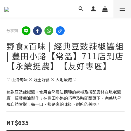
分享到
野食x百味 | 經典豆豉辣椒醬組
| 豐田小路【常溫】711店到店
【永續挺農】【友好專區】
𓇢 山海旬味 × 好土好食 × 大地療癒 𓇢
這款豆豉辣椒醬，使用自然農法摘種的辣椒及搭配雲林在地老醬
廠－萬豐醬油製作；在豐田小路的巧手及時間醞釀下，完美地呈
現自然甘甜；每一口，都是家的味道、耐吃的美味。
NT$635