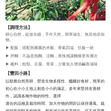
【調理方法】
耕心自然，綻放永續，手作天然，簡單福生、無其他添加
物。
▶ 配飯：搭配熱騰騰的米飯、香氣四溢、扒飯一絕
▶ 拌麵：不論是熱麵、涼麵，香辣感讓麵條更有層次
▶ 蘸料：餃類、豆腐、青菜，少量加入增添鹹香滋味
【豐田小路】
以順應自然而耕、營造生物多樣性、醞釀好食材，簡單的
初心在小小土地上創造小小的滿足。
多年來堅持友善耕
作，認識各種作物的特性、選擇
適合的品種及栽培時間、加大作物的間距以保持通風、栽
培錯落的驅蟲植物等，都是減少病蟲害發生、可不使用農