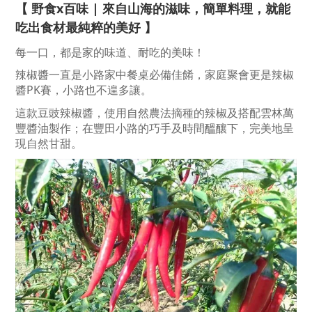
野食x百味 | 來自山海的滋味，簡單料理，就能
【 
吃出食材最純粹的美好
 】
每一口，都是家的
味道、耐吃的美味！
辣椒醬一直是小路家中餐桌必備佳餚，家庭聚會更是辣椒
醬PK賽，小路也不遑多讓。
這款豆豉辣椒醬，使用自然農法摘種的辣椒及搭配雲林萬
豐醬油製作；
在豐田小路的巧手及時間醞釀下，
完美地呈
現自然甘甜。