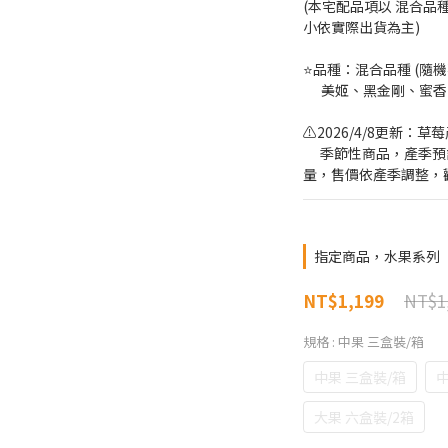
(本宅配品項以 混合品
小依實際出貨為主)
⭐️品種：混合品種 (隨
      美姬、黑金剛
⚠️2026/4/8更新
　 季節性商品，產季預
量，售價依產季調整，
指定商品，水果系列
NT$1
NT$1,199
規格
: 中果 三盒裝/箱
中果 三盒裝/箱
中
大果 六盒裝/2箱