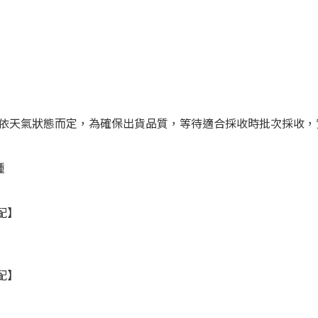
依天氣狀態而定，為確保出貨品質，等待適合採收時批次採收，實
種
配】
配】