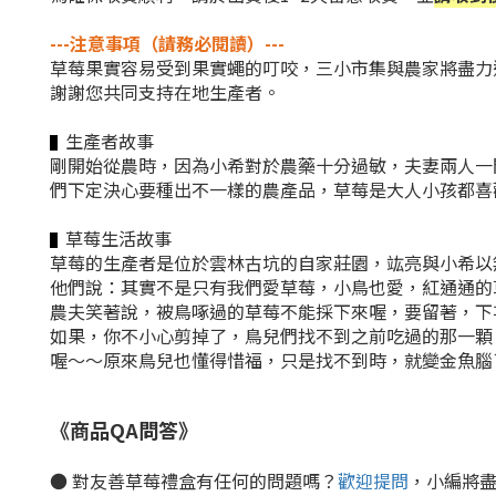
---
注意事項（請務必閱讀）
---
草莓果實容易受到果實蠅的叮咬，三小市集與農家將盡力
謝謝您共同支持在地生產者。
生產者故事
▌
剛開始從農時，因為小希對於農藥十分過敏，夫妻兩人一
們下定決心要種出不一樣的農產品，草莓是大人小孩都喜
草莓生活故事
▌
草莓的生產者是位於雲林古坑的自家莊園，竑亮與小希以
他們說：其實不是只有我們愛草莓，小鳥也愛，紅通通的
農夫笑著說，被鳥啄過的草莓不能採下來喔，要留著，下
如果，你不小心剪掉了，鳥兒們找不到之前吃過的那一顆
喔～～原來鳥兒也懂得惜福，只是找不到時，就變金魚腦了，
《商品QA問答》
● 對友善草莓禮盒有任何的問題嗎？
歡迎提問
，小編將