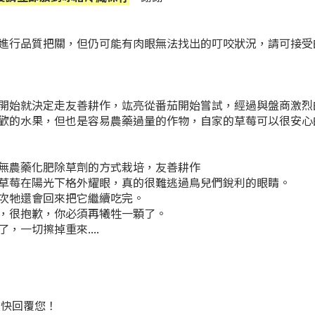
進行品質把關，但仍可能有肉眼無法找出的叮咬狀況，請可接受
開始就決定走友善耕作，竑亮從番茄開始嘗試，經過與盤商激烈
歡的水果，但也是容易農藥過量的作物，自家的草莓可以很安心
無農藥化肥除草劑的方式栽培，友善耕作
草莓在陽光下格外耀眼，真的很難逃過鳥兒們銳利的眼睛。
次牠還會回來把它繼續吃完。
，很抱歉，你必須再犧牲一顆了。
一切擦掉重來....
盡快回覆您！