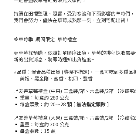
一定會盛裝幸福紅的來見大家的！
持續在田裡整理、照顧，受到寒流和下雨影響的草莓們，
我們會努力，儘快在草莓成熟那一刻，立刻宅配出貨！
🍓草莓季 期間限定 草莓禮盒
🍓草莓採預購，依照訂單順序出貨，草莓的排程採收需要
新的出貨消息，將即時通知出貨進度~
品種：混合品種出貨 (隨機不指定)，一盒可吃到多種品
⭐️
美姬、黑金剛、蜜香、桃四、豐香
📍友善草莓禮盒 (中果) 三盒裝/箱、六盒裝/2箱 【冷藏宅
▪
重量：每盒約 280 公克
▪
每盒顆數：約 20～28 顆
[ 無法指定顆數 ]
📍友善草莓禮盒 (大果) 三盒裝/箱、六盒裝/2箱 【冷藏宅
▪
重量：每盒約 300 公克
▪
每盒顆數：15 顆