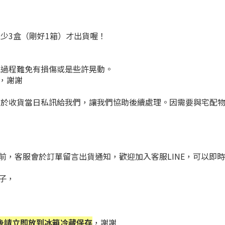
少3盒（剛好1箱）才出貨喔！
配過程難免有損傷或是些許晃動。
，謝謝
片於收貨當日私訊給我們，讓我們協助後續處理。因需要與宅配
，客服會於訂單留言出貨通知，歡迎加入客服LINE，可以即時通
子，
後請立即放到冰箱冷藏保存
，謝謝