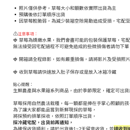
▪
照片僅供參考，草莓大小和顆數依實際出貨為主
▪
預購後依訂單順序出貨
▪
因草莓較脆弱，為減少裝箱空隙晃動造成受損，宅配至
⚠️
注意事項：
🍓
草莓為嬌嫩水果，我們會盡可能的包裝保護草莓，宅
無法接受因宅配過程不可避免造成的些微損傷者請勿下單
🍓
開箱請全程錄影，如有嚴重損傷，請將影片及受損照
🍓
收到草莓請快速放入肚子保存或是放入冰箱冷藏
貼心提醒：
生鮮農產與水果箱系列商品，由於季節限定，確定可出貨前
草莓採用自然農法栽種，每一顆都是捧在手掌心照顧的孩
為了讓大家都能品嘗到新鮮現採的草莓，
將採預約排單採收，依照訂單順序出貨，
採冷藏宅配，出貨前再通知，
為確保收貨順利，請於出貨後1~2天留意收貨，並
請收到