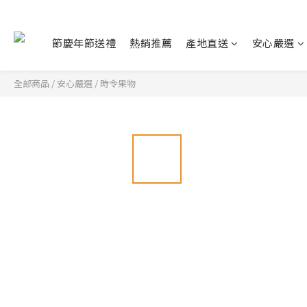
節慶年節送禮
熱銷推薦
產地直送
安心嚴選
全部商品
/
安心嚴選
/
時令果物