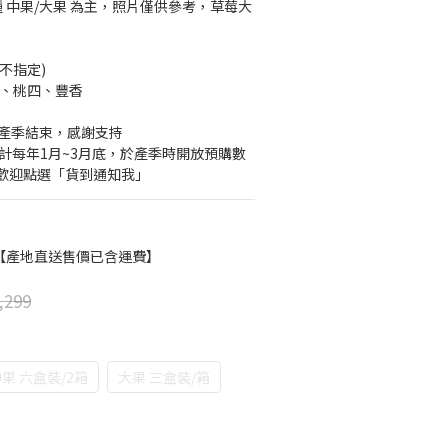
種 中果/大果 為主，照片僅供參考，草莓大
機不指定)
、蜜香、桃四、豐香
：草莓產季結束，感謝支持
計每年1月~3月底，於產季時開放預購數
歡迎點選「貨到通知我」
【產地直送售價已含運費】
,299
果 六盒裝/2箱
大果 三盒裝/箱