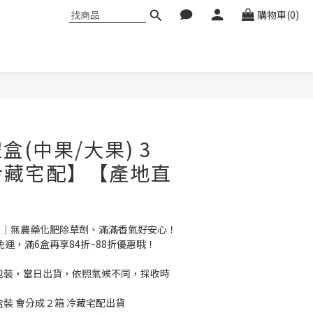
購物車(0)
盒(中果/大果) 3
冷藏宅配】【產地直
】
限定｜無農藥化肥除草劑、滿滿香氣好安心！
3盒即免運，滿6盒再享84折~88折優惠哦！
上包裝，當日出貨，依照氣候不同，採收時
盒裝 會分成２箱 冷藏宅配出貨