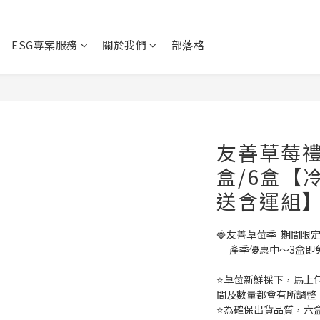
ESG專案服務
關於我們
部落格
友善草莓禮
盒/6盒【
送含運組
🍓友善草莓季  期間
      產季優惠中～
⭐️草莓新鮮採下，馬
間及數量都會有所調整
⭐️為確保出貨品質，六