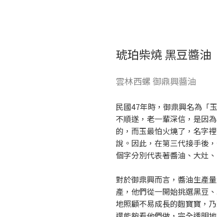
琥珀柴燒 黑豆醬油
雲林西螺 御鼎興醬油
民國47年時，御鼎興名為「
不順遂，老一輩深信，是因為
的，而玉最怕火燒了，名字裡
說。因此，在第三代接手後，
個字分別代表著醬油、大灶、
對於御鼎興而言，醬油生產量
產，他們從一開始挑選黑豆、
地照顧不易成長的麴寶寶，乃
還能夠看他們做，完全透明地