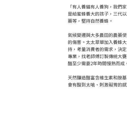
「有人養貓有人養狗，我們家
是給蜜蜂養大的孩子，三代以
藥等，堅持自然養蜂。
氣候變遷與大多農田的農藥使
的傷害。太太翠華加入養蜂大
持，考量消費者的需求，決定
專業，找老師傅訂製傳統大甕
醋至少需要2年時間慢熟而成
天然釀造醋富含維生素和胺基
會有酸到太嗆、刺激礙胃的感