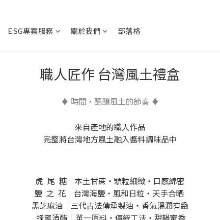
ESG專案服務
關於我們
部落格
職人匠作 台灣風土禮盒
♦ 時間，醞釀風土的節奏 ♦
來自產地的職人作品
完整將台灣地方風土融入醬料調味品中
虎 尾 糖｜
本土甘蔗・顆粒細緻・口感綿密
鹽 之 花｜
台灣海鹽・風和日粒・天手合晒
黑芝麻油｜
三代古法傳承製油・香氣溫潤有緻
蜂蜜清醋｜
單一原料・傳統工法・甜韻蜜香