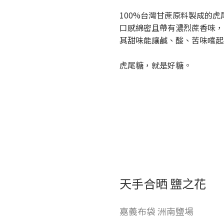
100%台灣甘蔗原料製成的虎
口感綿密且帶有濃烈蔗香味，
其甜味能讓鹹、酸、苦味嚐起
虎尾糖，就是好糖。
天手合晒 鹽之花
嘉義布袋 洲南鹽場