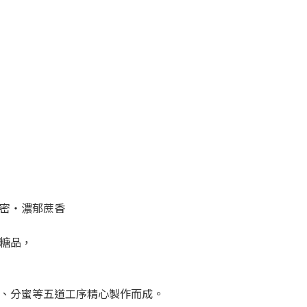
密・濃郁蔗香
糖品，
、分蜜等五道工序精心製作而成。