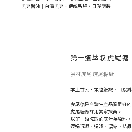
黑豆醬油｜
台灣黑豆・傳統柴燒，日曝釀製
第一道萃取 虎尾糖
雲林虎尾 虎尾糖廠
本土甘蔗・顆粒細緻・口感綿
虎尾糖是台灣生產品質最好的
虎尾糖廠採用獨家技術，
以第一道榨取的蔗汁為原料，
經過沉澱、過濾、濃縮、結晶