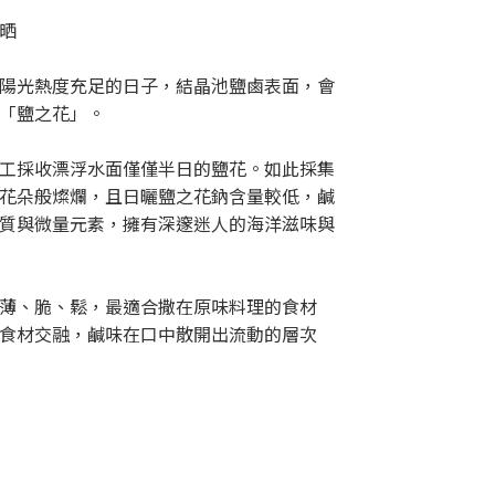
晒
陽光熱度充足的日子，結晶池鹽鹵表面，會
「鹽之花」。
工採收漂浮水面僅僅半日的鹽花。如此採集
花朵般燦爛，且日曬鹽之花鈉含量較低，鹹
質與微量元素，擁有深邃迷人的海洋滋味與
薄、脆、鬆，最適合撒在原味料理的食材
食材交融，鹹味在口中散開出流動的層次