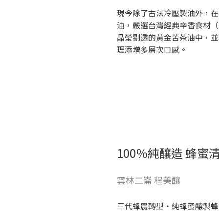
現今除了古法冷壓製油外，在
油，嚴選台灣經典辛香食材（
晶瑩剔透的黃金苦茶油中，並
理添增多層次口感。
100％純釀造 蜂蜜
雲林二崙 程美釀
三代蜂農轉型・純蜂蜜釀製蜂