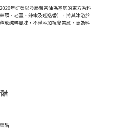
2020年研發以冷壓苦茶油為基底的東方香料
蒜頭、老薑、辣椒及迷迭香），將其沐浴於
釋放純粹風味，不僅添加視覺美感，更為料
清醋
蜜醋