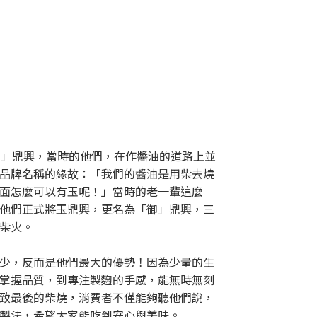
玉」鼎興，當時的他們，在作醬油的道路上並
品牌名稱的緣故：「我們的醬油是用柴去燒
面怎麼可以有玉呢！」當時的老一輩這麼
他們正式將玉鼎興，更名為「御」鼎興，三
柴火。
少，反而是他們最大的優勢！因為少量的生
掌握品質，到專注製麴的手感，能無時無刻
致最後的柴燒，消費者不僅能夠聽他們說，
製法，希望大家能吃到安心與美味。