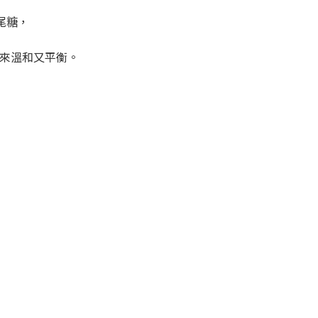
尾糖，
來溫和又平衡。