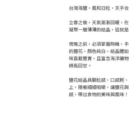
台灣海鹽・風和日粒・天手合
立春之後，天氣漸漸回暖，在
凝聚一層薄薄的結晶，這就是
傍晚之前，必須掌握時機，手
的鹽花，顏色純白，結晶體如
味直截豐實，且富含海洋礦物
綿長回甘。
鹽花結晶具顆粒感，口感輕、
上，隨著細細咀嚼，讓鹽花與
感，帶出食物的美味與風味！