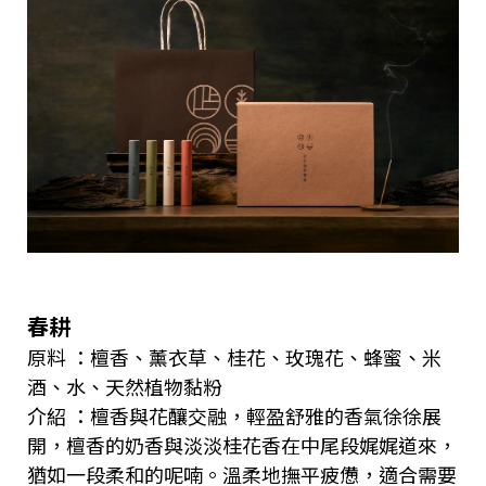
春耕
原料 ：檀香、薰衣草、桂花、玫瑰花、蜂蜜、米
酒、水、天然植物黏粉
介紹 ：檀香與花釀交融，輕盈舒雅的香氣徐徐展
開，檀香的奶香與淡淡桂花香在中尾段娓娓道來，
猶如一段柔和的呢喃。溫柔地撫平疲憊，適合需要