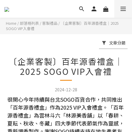
Home
/
部落格列表
/
客製禮品
/
〔企業客製〕百年源香禮盒｜2025
SOGO VIP入會禮
文章分類
〔企業客製〕百年源香禮盒｜
2025 SOGO VIP入會禮
2024-12-28
很開心今年持續與台北
SOGO
百貨合作，共同推出
「百年源香禮盒」作為
2025 VIP
入會禮盒。「百年
源香禮盒」為雲林斗六「林源美香舖」以「春耕、
夏耘、秋收、冬藏」四大季節代表節氣作為靈感，
重新調香製作。謝謝
SOGO持續
支持在地生產者友