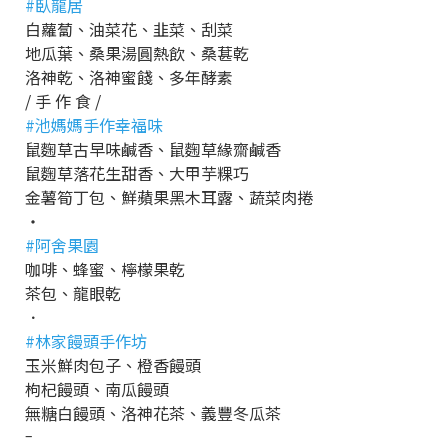
#臥龍居
白蘿蔔、油菜花、韭菜、刮菜
地瓜葉、桑果湯圓熱飲、桑葚乾
洛神乾、洛神蜜餞、多年酵素
/ 手 作 食 /
#池媽媽手作幸福味
鼠麴草古早味鹹香、鼠麴草緣齋鹹香
鼠麴草落花生甜香、大甲芋粿巧
金薯筍丁包、鮮蘋果黑木耳露、蔬菜肉捲
・
#阿舍果園
咖啡、蜂蜜、檸檬果乾
茶包、龍眼乾
．
#林家饅頭手作坊
玉米鮮肉包子、橙香饅頭
枸杞饅頭、南瓜饅頭
無糖白饅頭、洛神花茶、義豐冬瓜茶
–