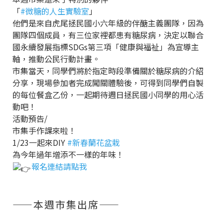
「
#微糖的人生實驗室
」
他們是來自虎尾拯民國小六年級的伴醣主義團隊，因為
團隊四個成員，有三位家裡都患有糖尿病，決定以聯合
國永續發展指標SDGs第三項「健康與福祉」為宣導主
軸，推動公民行動計畫。
市集當天，同學們將於指定時段準備關於糖尿病的介紹
分享，現場參加者完成闖關體驗後，可得到同學們自製
的每位餐盒乙份，一起期待週日拯民國小同學的用心活
動吧！
活動預告/
市集手作課來啦！
1/23一起來DIY
#新春蘭花盆栽
為今年過年增添不一樣的年味！
報名連結請點我
——本週市集出席——