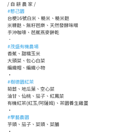
/ 自 耕 農 家 /
#憨己園
台梗16號白米、糙米、糙米麩
米糠麩、無籽芭樂、天然發酵味噌
手沖咖啡、芭蕉燕麥餅乾
．
#茂盛有機農場
香蕉、甜糯玉米
大頭菜、包心白菜
編織帽、編織小物
・
#樹德園紅茶
菊苣、地瓜葉、空心菜
油甘、仙桃、茄子、紅鳳菜
有機紅茶(紅玉/阿薩姆)、茶園養生雞蛋
・
#學藝農園
芋頭、茄子、菜頭、菜脯
・