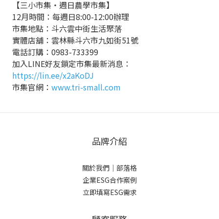
【三小市集・週日農學市集】
12月時間：每週日8:00-12:00辦理
市集地點：斗六雲中街生活聚落
實體店舖：雲林縣斗六市九如街51號
電話訂購：0983-733399
加入LINE好友鎖定市集最新消息：
https://lin.ee/x2aKoDJ
市集官網：
www.tri-small.com
品牌介紹
關於我們
｜
部落格
企業ESG合作案例
立即填寫ESG需求
顧客服務