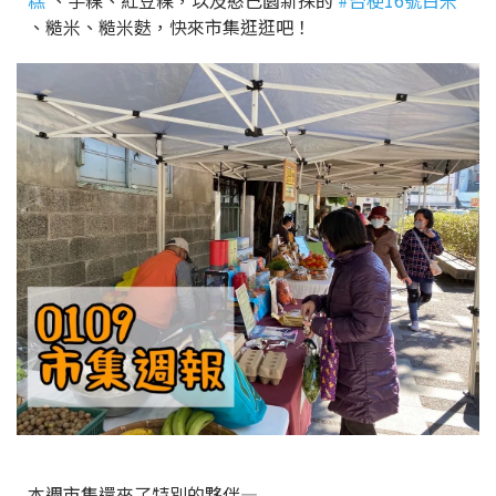
糕
、芋粿、紅豆粿，以及憨己園新採的
#台梗16號白米
、糙米、糙米麩，快來市集逛逛吧！
本週市集還來了特別的夥伴—