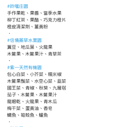
#鈴噹庄園
手作果乾、果醬、當季水果
柳丁紅茶、果醋、巧克力橙片
橙皮清潔劑、薑黃粉
．
#信儀藥草水菓園
翼豆、地瓜葉、火龍果
木鱉果、木鱉果汁、青草茶
．
#紫一天然有機園
包心白菜、小芥菜、糯米椒
木鱉果鬚菜、水空心菜、韭菜
國王菜、青椒、秋葵、九層塔
茄子、木鱉果、木鱉果汁
龍眼乾、火龍果、青木瓜
梅干菜、蛋黃油、香皂
鯛魚、筍殼魚、鱺魚
．