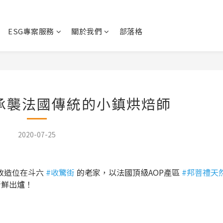
ESG專案服務
關於我們
部落格
承襲法國傳統的小鎮烘焙師
2020-07-25
、改造位在斗六
#
收驚街
的老家，以法國頂級AOP產區
#
邦菩禮天
新鮮出爐！