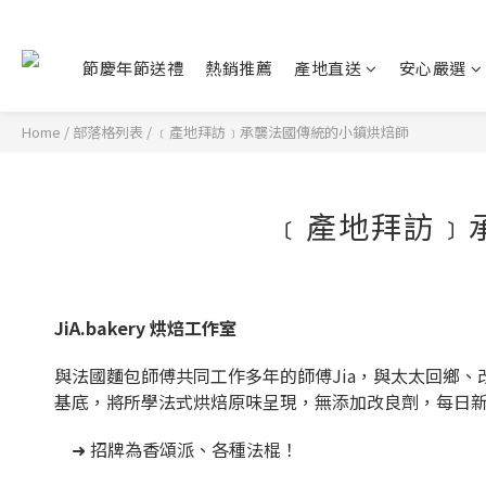
節慶年節送禮
熱銷推薦
產地直送
安心嚴選
Home
/
部落格列表
/
﹝產地拜訪﹞承襲法國傳統的小鎮烘焙師
﹝產地拜訪﹞
JiA.bakery 烘焙工作室
與法國麵包師傅共同工作多年的師傅Jia，與太太回鄉
基底，將所學法式烘焙原味呈現，無添加改良劑，每日
➜ 招牌為香頌派、各種法棍！