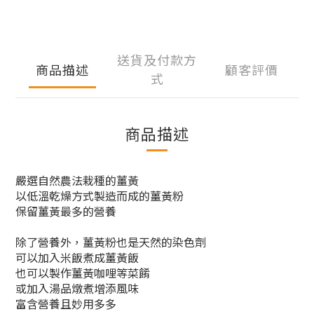
送貨及付款方
商品描述
顧客評價
式
商品描述
嚴選自然農法栽種的薑黃
以低溫乾燥方式製造而成的薑黃粉
保留薑黃最多的營養
除了營養外，薑黃粉也是天然的染色劑
可以加入米飯煮成薑黃飯
也可以製作薑黃咖哩等菜餚
或加入湯品燉煮增添風味
富含營養且妙用多多