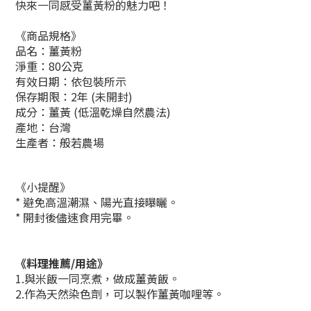
快來一同感受薑黃粉的魅力吧！
《商品規格》
品名：薑黃粉
淨重：80公克
有效日期：依包裝所示
保存期限：2年 (未開封)
成分：薑黃 (
低溫乾燥自然農法
)
產地：台灣
生產者：
般若農場
《小提醒》
* 避免高溫潮濕、陽光直接曝曬。
* 開封後儘速食用完畢。
《料理推薦/用途》
1.與米飯一同烹煮，做成薑黃飯。
2.作為天然染色劑，可以製作薑黃咖哩等。