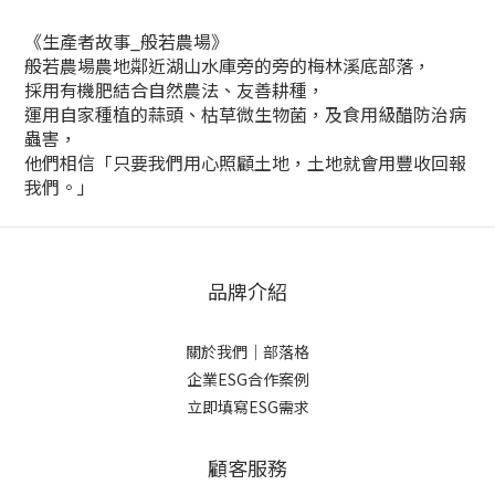
《生產者故事_般若農場》
般若農場農地鄰近湖山水庫旁的旁的梅林溪底部落，
採用有機肥結合自然農法、友善耕種，
運用自家種植的蒜頭、枯草微生物菌，
及食用級醋防治病
蟲害，
他們相信「只要我們用心照顧土地，土地就會用豐收回報
我們。」
品牌介紹
關於我們
｜
部落格
企業ESG合作案例
立即填寫ESG需求
顧客服務