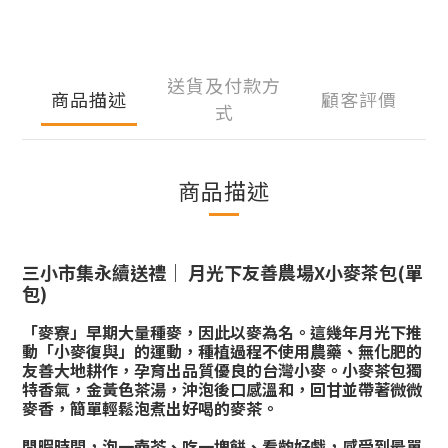
送貨及付款方
商品描述
顧客評價
式
商品描述
三小市集永續送禮｜ 月光下友善農場X小麥茶包(單
包)
「麥寮」早期大量種麥，因此以麥為名。這幾年月光下推
動「小麥復與」的運動，種植過程不使用農藥、無化肥的
友善大地耕作，孕育出品質優良的台灣小麥。小麥茶包獨
特香氣，金黃色茶湯，沖泡後口感溫和，回甘並帶著微微
麥香，簡單輕鬆泡煮出好喝的麥茶。
閒暇時間，泡一壺茶、吃一塊餅、看齣好戲，感受到最單