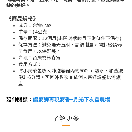
純的美好。
《商品規格》
成分
：台灣小麥
重量：14公克
保存期限：
12個月(未開封狀態且正常條件下保存)
保存方法：避免陽光直射，高溫潮濕，開封後請儘
早食用，以保鮮美。
產地：台灣雲林麥寮
食用方式：
將小麥茶包放入沖泡容器內約500c.c.熱水，加蓋浸
泡3~6分鐘。可回沖數次並依個人喜好調整比例濃
度。
延伸閱讀：
讓麥鄉再現麥香~月光下友善農場
了解更多