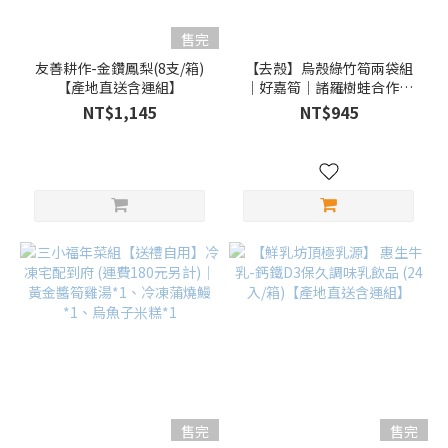
售完
友善耕作-金鑽鳳梨(8支/箱)
【去殼】烏殼綠竹筍兩袋組
【產地直送含運組】
｜好嘉筍｜諸羅樹蛙合作社
｜保育樹蛙生態｜鮮採冷藏
NT$1,145
NT$945
宅配 【產地直送含運組】
售完
售完