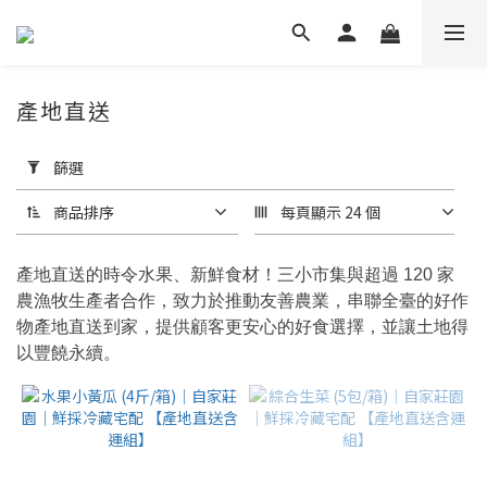
產地直送
套
用
篩選
篩
選
商品排序
每頁顯示 24 個
(0/20)
產地直送的時令水果、新鮮食材！三小市集與超過 120 家
價格
農漁牧生產者合作，致力於推動友善農業，串聯全臺的好作
(NT$)
物產地直送到家，提供顧客更安心的好食選擇，並讓土地得
以豐饒永續。
~