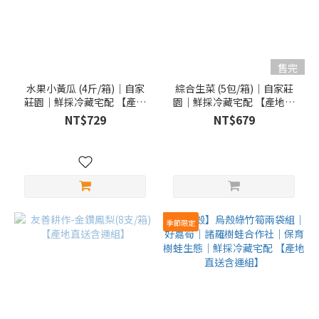
售完
水果小黃瓜 (4斤/箱)｜自家
綜合生菜 (5包/箱)｜自家莊
莊園｜鮮採冷藏宅配 【產地
園｜鮮採冷藏宅配 【產地直
直送含運組】
送含運組】
NT$729
NT$679
季節限定