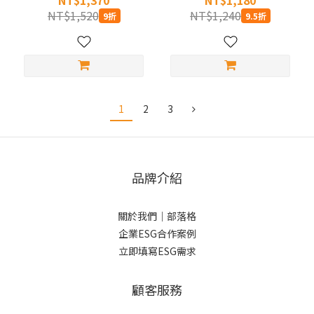
NT$1,370
NT$1,180
區】
區】
NT$1,520
NT$1,240
9折
9.5折
1
2
3
品牌介紹
關於我們
｜
部落格
企業ESG合作案例
立即填寫ESG需求
顧客服務