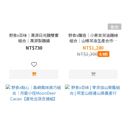
售完
野食x百味｜萬源日光麵雙饗
野食x釀造｜小果苦茶油麵線
組合｜萬源製麵舖
組合｜山椿茶油生產合作社
(藏山椿工坊)
NT$730
NT$1,280
NT$1,300
9.9折