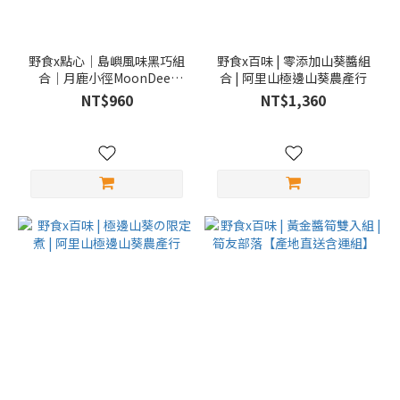
野食x點心｜島嶼風味黑巧組
野食x百味 | 零添加山葵醬組
合｜月鹿小徑MoonDeer
合 | 阿里山極邊山葵農產行
Cacao【產地出貨含運組】
NT$960
NT$1,360