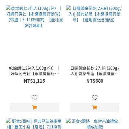
乾燥蝦仁3包入(108g/包）｜
日曬黃金筍乾 2入組 (300g/
好蝦冏男社【永續挺農行動
入)| 筍友部落【永續挺農行
隊】【常溫｜7-11店到店】
動隊】【產地直送含運組】
NT$1,115
NT$680
【產地直送含運組】