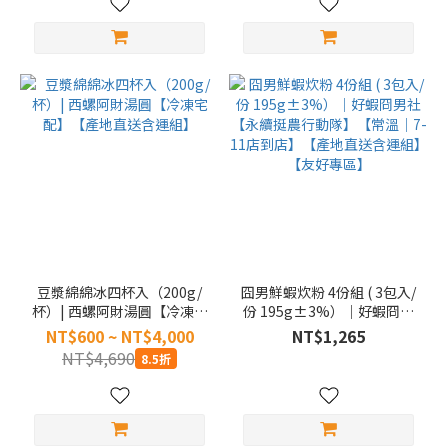
豆漿綿綿冰四杯入（200g/
囧男鮮蝦炊粉 4份組 ( 3包入/
杯）| 西螺阿財湯圓【冷凍宅
份 195g±3%）｜好蝦冏男
配】【產地直送含運組】
社【永續挺農行動隊】【常
NT$600 ~ NT$4,000
NT$1,265
溫｜7-11店到店】【產地直
NT$4,690
8.5折
送含運組】【友好專區】