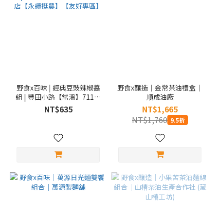
野食x百味 | 經典豆豉辣椒醬
野食x釀造｜金常茶油禮盒｜
組 | 豐田小路【常溫】711店
順成油廠
到店【永續挺農】【友好專
NT$635
NT$1,665
區】
NT$1,760
9.5折