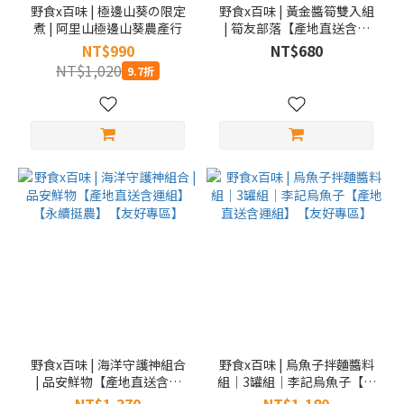
野食x百味 | 極邊山葵の限定
野食x百味 | 黃金醬筍雙入組
煮 | 阿里山極邊山葵農產行
| 筍友部落【產地直送含運
組】
NT$990
NT$680
NT$1,020
9.7折
野食x百味 | 海洋守護神組合
野食x百味 | 烏魚子拌麵醬料
| 品安鮮物【產地直送含運
組｜3罐組｜李記烏魚子【產
組】【永續挺農】【友好專
地直送含運組】【友好專