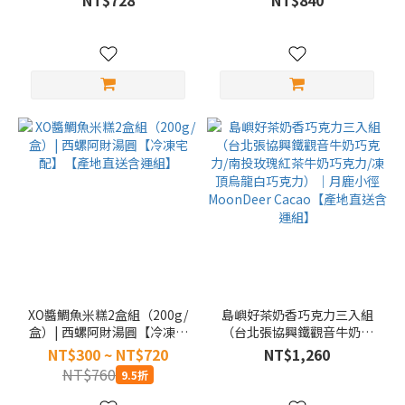
NT$728
NT$840
組】
XO醬鯛魚米糕2盒組（200g/
島嶼好茶奶香巧克力三入組
盒）| 西螺阿財湯圓【冷凍宅
（台北張協興鐵觀音牛奶巧
配】【產地直送含運組】
克力/南投玫瑰紅茶牛奶巧克
NT$300 ~ NT$720
NT$1,260
力/凍頂烏龍白巧克力）｜月
NT$760
9.5折
鹿小徑MoonDeer
Cacao【產地直送含運組】