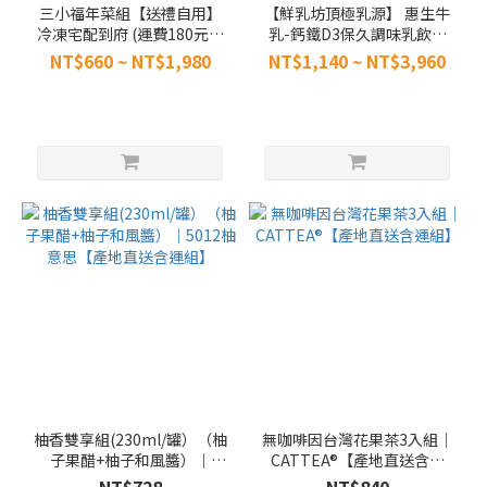
三小福年菜組【送禮自用】
【鮮乳坊頂極乳源】 惠生牛
冷凍宅配到府 (運費180元另
乳-鈣鐵D3保久調味乳飲品
計)｜黃金醬筍雞湯*1、冷凍
(24入/箱)【產地直送含運
NT$660 ~ NT$1,980
NT$1,140 ~ NT$3,960
蒲燒鰻*1、烏魚子米糕*1
組】
柚香雙享組(230ml/罐）（柚
無咖啡因台灣花果茶3入組｜
子果醋+柚子和風醬）｜
CATTEA®【產地直送含運
5012柚意思【產地直送含運
組】