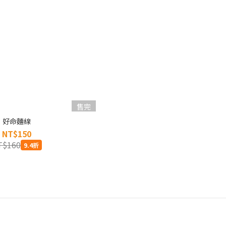
售完
好命麵線
NT$150
T$160
9.4折