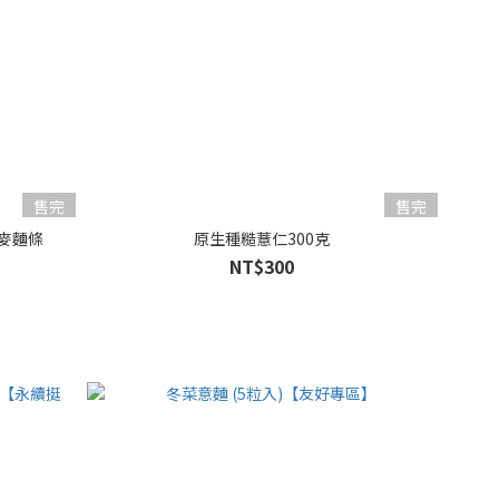
售完
售完
麥麵條
原生種糙薏仁300克
NT$300