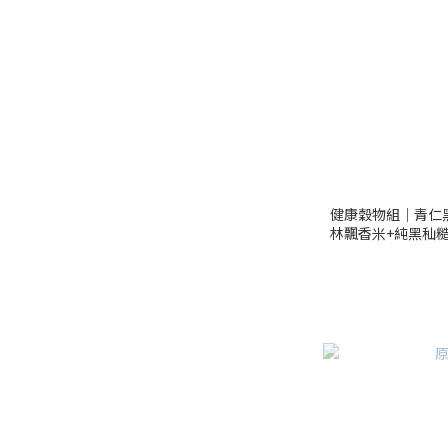
健康穀物組｜青仁黑
林飄香米+純黑秈