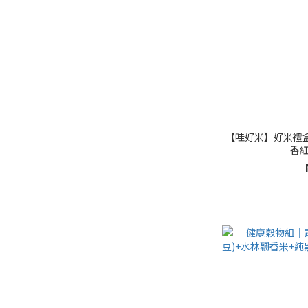
【哇好米】好米禮盒
香紅