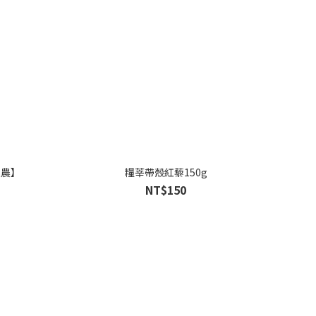
挺農】
糧莘帶殼紅藜150g
NT$150