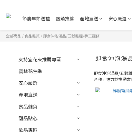
節慶年節送禮
熱銷推薦
產地直送
安心嚴選
全部商品
/
食品雜貨
/
即食沖泡湯品/五穀雜糧/手工麵條
即食沖泡湯品
支持宜花東推薦專區
雲林花生季
即食沖泡湯品/五穀
合作，致力於推動友
安心嚴選
產地直送
食品雜貨
甜品點心
飲品專區