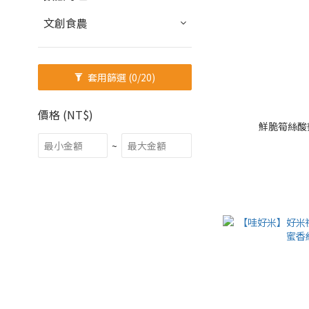
文創食農
套用篩選
(0/20)
價格 (NT$)
鮮脆筍絲酸
~