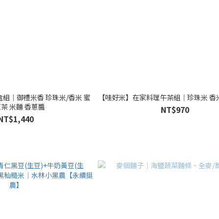
組｜御禮米香 珍珠米/香米 蜜
【哇好米】在家料理午茶組｜珍珠米 香
茶 米麵 香蔥醬
NT$970
NT$1,440