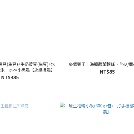
豆(生豆)+牛奶黃豆(生豆)+水
麥個麵子｜海鹽蔬菜麵條、全麥/蕎
糙米｜水林小黑農【永續挺農】
NT$85
NT$385