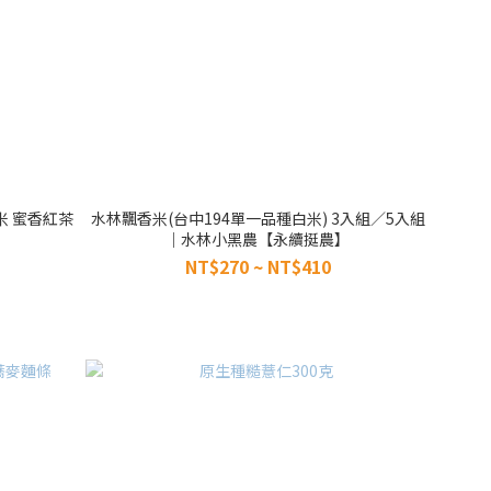
米 蜜香紅茶
水林飄香米(台中194單一品種白米) 3入組／5入組
｜水林小黑農【永續挺農】
NT$270 ~ NT$410