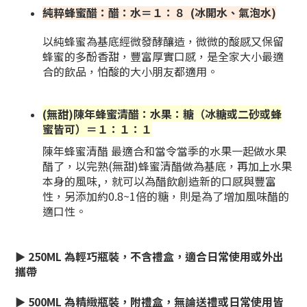
純粹蜂蜜醋：醋：水＝１：８
(冰開水、氣泡水)
以純蜂蜜為基底經微發酵釀造，微微的酸感又保留
蜂蜜的多酚香甜，豐富厚實口感，是全家大小最適
合的飲品，怕酸的大小朋友都適用。
(無甜)陳年蜂蜜清醋：水果：糖（冰糖或二砂或蜂
蜜皆可）＝１：１：１
陳年蜂蜜清醋 最適合和當令當季的水果一起做水果
醋了，以完熟(無甜)蜂蜜清醋做為基底，再加上水果
本身的風味,，就可以為醋飲創造新的口感與豐富
性，另添加約0.8~1倍的糖，則是為了增加風味醋的
適口性。
► 250ML 為輕巧瓶裝，不含禮盒，適合日常使用或外出
攜帶
► 500ML 為精緻瓶裝，附禮盒，無論送禮或日常使用皆