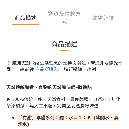
送貨及付款方
商品描述
顧客評價
式
商品描述
※ 感謝您對永續生活理念的支持與關注。若您非友達光電
同仁，請前往
商品選購入口
進行選購，謝謝
天然傳統釀造．
食物的天然魔法師~釀造醋
► 100%傳統工序、天然食材、優良菌種、無香料、無化
學添加劑、無人工果糖，完美呈現溫潤好味道
「有甜」果醋系列：醋：水＝１：６ (冰開水、氣
泡水)