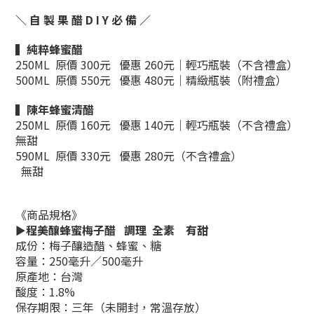
＼ 自 製 果 醋 D I Y 必 備 ／
▍
純粹蜂蜜醋
250ML
原價
30
0元
優惠 26
0元
｜輕巧瓶裝（不含禮盒）
500ML
原價
550元
優惠
480元
｜精緻瓶裝（附禮盒）
▍
陳年蜂蜜清醋
250ML
原價
160元
優惠
140元
｜輕巧瓶裝（不含禮盒）
無甜
590ML
原價
330元
優惠
280元
（不含禮盒）
無甜
《商品規格》
►
程美釀蜂蜜梅子醋 調理
全素
有甜
成份：梅子釀造醋、蜂蜜、糖
容量：250毫升／
500毫升
原產地：台灣
酸度：1.8%
保存期限：三年（未開封，常溫存放）