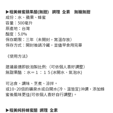
►
程美蜂蜜蘋果醋(無甜) 調理 全素 無糖無甜
成份：水、蘋果、蜂蜜
容量：
500毫升
原產地：台灣
酸度：5.0%
保存期限：三年（未開封，常溫存放）
保存方式：開封後請冷藏，並儘早食用完畢
《使用方法》
建議最適即飲泡製比例:（可依個人喜好調整）
無甜果醋 ：水＝１：１５(冰開水、氣泡水)
可沾食、調味、烹煮、涼拌。
或10
~
20倍的礦泉水或白開水(冷
、
溫皆宜)
沖調，添加蜂
蜜後風味更佳
(
可依個人喜好自行調整
)。
►
程美純粹蜂蜜醋 調理 全素