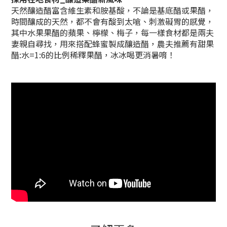
天然釀造醋富含維生素和胺基酸，不論是基底醋或果醋，
時間釀成的天然，都不會有酸到太嗆、刺激礙胃的感覺，
其中水果果醋的蘋果、檸檬、梅子，每一樣食材都是兩夫
妻親自尋找，用來搭配蜂蜜製成釀造醋，
農夫推薦有甜果
醋:水=1:6的比例稀釋果醋，冰冰喝更消暑唷！