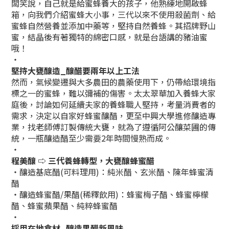
闆笑說，自己就是給蜜蜂養大的孩子，他熟練地開啟蜂
箱，向我們介紹蜜蜂大小事，三代以來不使用殺菌劑、給
蜜蜂自然營養並添加中藥等，堅持自然養蜂。其招牌野山
蜜，結晶後有著獨特的綿密口感，就是台語講的豬油蜜
哦！
・
堅持大甕釀造_釀醋要兩年以上工法
然而，氣候變遷與大多農田的農藥使用下，仍帶給環境指
標之一的蜜蜂，難以彌補的傷害。太太翠華加入養蜂大家
庭後，討論如何延續夫家的養蜂職人堅持，考量消費者的
需求，決定以自家好蜂蜜釀醋，更至中興大學進修釀造專
業，找老師傅訂製傳統大甕，就為了遵循阿公釀菜圃的傳
統，一瓶釀造醋至少需要2年時間慢熟而成。
・
程美釀 ⇨ 三代養蜂轉型，大甕釀蜂蜜醋
・釀造基底醋(可料理用)：純米醋、玄米醋、陳年蜂蜜清
醋
・釀造蜂蜜醋/果醋(稀釋飲用)：蜂蜜梅子醋、蜂蜜檸檬
醋
、
蜂蜜蘋果醋、
純粹蜂蜜醋
・
採用在地食材_釀造果醋新風味