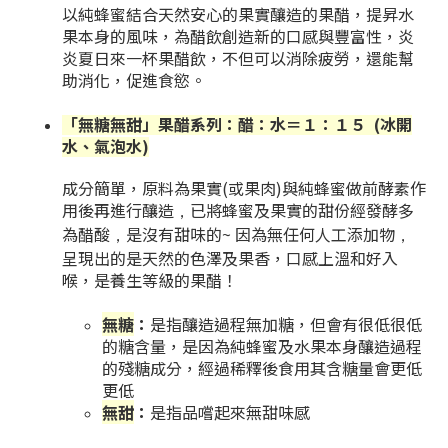
以純蜂蜜結合天然安心的果實釀造的果醋，提昇水
果本身的風味，為醋飲創造新的口感與豐富性，炎
炎夏日來一杯果醋飲，不但可以消除疲勞，還能幫
助消化，促進食慾。
「無糖無甜」果醋系列：醋：水＝１：１５
(冰開
水、氣泡水)
成分簡單，原料為果實(或果肉)與純蜂蜜做前酵素作
用後再進行釀造
已將蜂蜜及果實的甜份經發酵多
，
為醋酸
是沒有甜味的~ 因為無任何人工添加物
，
，
呈現出的是天然的色澤及果香，口感上溫和好入
喉，是養生等級的果醋！
無糖
：
是指釀造過程無加糖，但會有很低很低
的糖含量，是因為純蜂蜜及水果本身釀造過程
的殘糖成分，經過稀釋後食用其含糖量會更低
更低
無甜
：
是指品嚐起來無甜味感