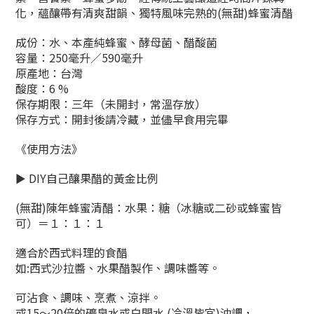
化，蘊釀帶有清爽甜韻、獨特風味完熟的(無甜)蜂蜜清醋
成份：水、本產純蜂蜜、酵母菌、醋酸菌
容量：250毫升
／
590毫升
原產地：台灣
酸度：6 %
保存期限：三年（未開封，常溫存放）
保存方式：開封後請冷藏，並儘早食用完畢
《使用方法》
► DIY自己釀果醋的黃金比例
(無甜)陳年蜂蜜清醋：水果：糖（冰糖或二砂或蜂蜜皆
可）＝１：１：１
適合於西式料理的食醋
如:西式沙拉醬、水果醋製作、調味醬等。
可沾食、調味、烹煮、涼拌。
或15～20倍的礦泉水或白開水 (冷溫皆宜)沖調，