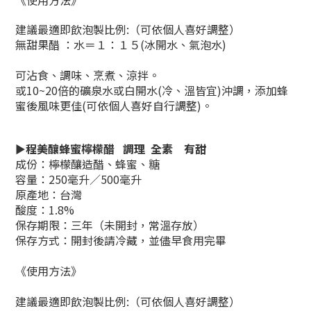
《使用方法》
建議最適即飲泡製比例:（可依個人喜好調整）
無甜果醋 ：水＝１：１５(冰開水、氣泡水)
可沾食、調味、烹煮、涼拌。
或10
~
20倍的礦泉水或白開水(冷
、
溫皆宜)
沖調，添加蜂
蜜後風味更佳
(
可依個人喜好自行調整
)。
►
程美釀蜂蜜檸檬醋 調理
全素
有甜
成份：檸檬釀造醋、蜂蜜、糖
容量：250毫升／500毫升
原產地：台灣
酸度：1.8%
保存期限：三年（未開封，常溫存放）
保存方式：開封後請冷藏，並儘早食用完畢
《使用方法》
建議最適即飲泡製比例:（可依個人喜好調整）