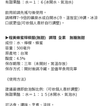
有甜果醋 ：水＝１：６(冰開水、氣泡水)
飲用前請先搖勻後使用。
請稀釋7~9倍的礦泉水或白開水(冷、溫皆宜)沖調，冰涼
口感更佳(可依個人喜好自行調整)。
►
程美蜂蜜檸檬醋(無甜) 調理 全素 無糖無甜
成份：水、檸檬、蜂蜜
容量：
500毫升
原產地：台灣
酸度：4.5%
保存期限：三年（未開封，常溫存放）
保存方式：開封後請冷藏，並儘早食用完畢
《使用方法》
建議最適即飲泡製比例:（可依個人喜好調整）
無甜果醋 ：水＝１：１５(冰開水、氣泡水)
可沾食、調味、烹煮、涼拌。