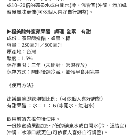
或10
~
20倍的礦泉水或白開水(冷
、
溫皆宜)
沖調，添加蜂
蜜後風味更佳
(
可依個人喜好自行調整
)。
►
程美釀蜂蜜蘋果醋 調理
全素 有甜
成份：蘋果釀造醋、蜂蜜、糖
容量：250毫升
／
500毫升
原產地：台灣
酸度：
1.5%
保存期限：三年（未開封，常溫存放）
保存方式：開封後請冷藏，並儘早食用完畢
《使用方法》
建議最適即飲泡製比例:（可依個人喜好調整）
有甜果醋 ：水＝１：６(冰開水、氣泡水)
飲用前請先搖勻後使用。
一份蜂蜜蘋果醋加5~7倍的礦泉水或白開水(冷、溫皆宜)
沖調，冰涼口感更佳
(可依個人喜好自行調整)。