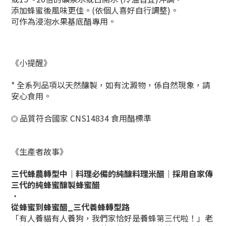
添加蜂蜜後風味更佳。(依個人喜好自行調整)。
可作為浸泡水果基底醋專用。
《小提醒》
* 全系列品項以天然釀製，如有沈澱物，係自然現象，請
安心食用。
品質符合國家 CNS14834 食用醋標準
◎
《生產者故事》
三代蜂農轉型中｜
料理必備的純釀料理米醋｜採用自家傳
三代的純蜂蜜釀製蜂蜜醋
・
從蜂蜜到蜂蜜醋_三代養蜂轉型路
「有人養貓有人養狗，我們家恰好是養蜂第三代啦！」老