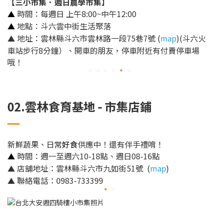
【三小市集．週日農學市集】
時間：每週日 上午8:00~中午12:00
▲
地點：斗六雲中街生活聚落
▲
地址：雲林縣斗六市雲林路一段75巷7號 (
map
)(斗六火
▲
車站步行8分鐘）、開車的朋友，停車附近有付費停車場
哦！
02.雲林食育基地 - 市集店鋪
新鮮蔬果、日常
好食
供應中！還有伴手禮唷！
時間：週一至週六10-18點、週日08-16點
▲
店舖地址：雲林縣斗六市九如街51號 (
map
)
▲
聯絡電話：0983-733399
▲