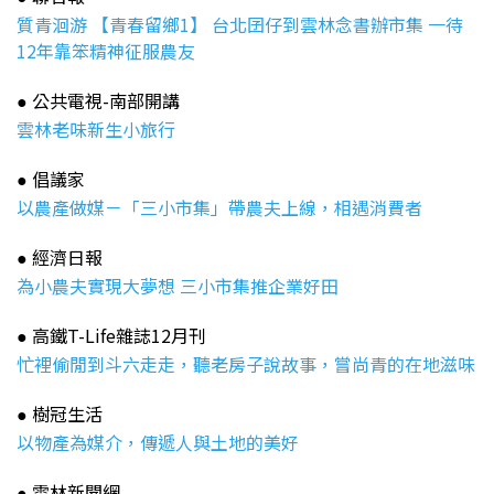
質青洄游 【青春留鄉1】 台北囝仔到雲林念書辦市集 一待
12年靠笨精神征服農友
公共電視-南部開講
●
雲林老味新生小旅行
倡議家
●
以農產做媒－「三小市集」帶農夫上線，相遇消費者
經濟日報
●
為小農夫實現大夢想 三小市集推企業好田
高鐵T-Life雜誌12月刊
●
忙裡偷閒到斗六走走，聽老房子說故事，嘗尚青的在地滋味
樹冠生活
●
以物產為媒介，傳遞人與土地的美好
雲林新聞網
●