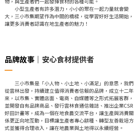
物，與生產者們一起發揮食材的各種可能。
小型生產者有許多潛力，小小的聚在一起力量就會變
大，三小市集期望作為中間的橋樑，從學習好好生活開始，
讓更多消費者認識在地生產者的魅力！
品牌故事｜
安心食材提供者
三小市集是「小人物、小土地、小滿足」的意思，我們
從雲林出發，持續建立值得消費者信賴的品牌，成立十二年
來，以市集、實體店面、電商、自媒體等之形式拓展客群，
並開發自有品牌商品、發行雲林食通信雜誌、推出企業CSR
好田計畫等，成為一個在地食農交流平台，讓生產與消費關
係更正向地互動，目標讓生產者專心耕種、轉型友善栽培方
式並獲得合理收入，讓在地農業與土地得以永續經營。