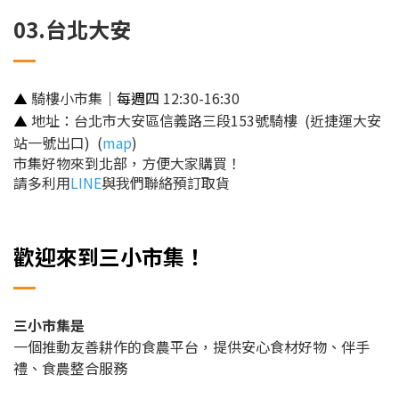
03.台北大安
騎樓小市集｜
每週四
12:30-16:30
▲
地址：台北市大安區信義路三段153號騎樓 (近捷運大安
▲
站一號出口) (
map
)
市集好物來到北部，方便大家購買！
請多利用
LINE
與我們聯絡預訂取貨
歡迎來到三小市集！
三小市集是
一個推動友善耕作的食農平台，提供安心食材好物、伴手
禮、食農整合服務