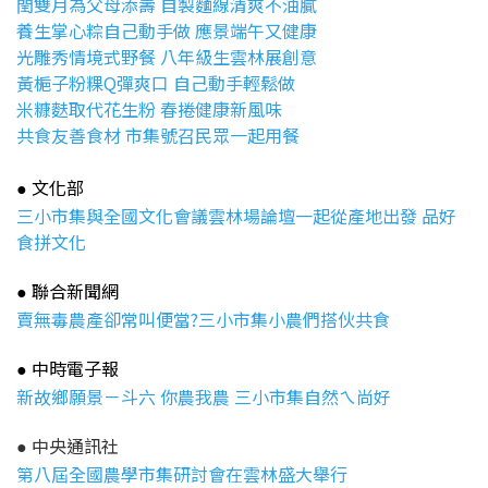
閏雙月為父母添壽 自製麵線清爽不油膩
養生掌心粽自己動手做 應景端午又健康
光雕秀情境式野餐 八年級生雲林展創意
黃梔子粉粿Q彈爽口 自己動手輕鬆做
米糠麩取代花生粉 春捲健康新風味
共食友善食材 市集號召民眾一起用餐
文化部
●
三小市集與全國文化會議雲林場論壇一起從產地出發 品好
食拼文化
聯合新聞網
●
賣無毒農產卻常叫便當?三小市集小農們搭伙共食
中時電子報
●
新故鄉願景－斗六 你農我農 三小市集自然ㄟ尚好
中央通訊社
●
第八屆全國農學市集研討會在雲林盛大舉行