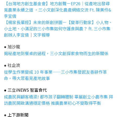
【台灣地方創生基金會】地方創聲－EP26｜從產地出發尋
覓農業永續之道 ，三小文創深化農產網絡交流 Ft. 陳美伶&
李宜倩
【楊家長輩經】未來的新創拼圖－【變革行動家】
小人物、
小土地、小滿足的三小市集如何守護食與農？ ft. 三小市集
創辦人李宜倩
｜
文字報導
旭沙龍
●
揭秘產地到餐桌的過程，三小文創探索食物而生的新關係
社企流
●
從學生作業變成 10 年事業——三小市集發起友善耕作革
命，帶大眾看見產地故事
三立iNEWS 智富食代
●
成農民與顧客橋梁! 都市孩子翻轉體制 畢展創立小農市集 拜
訪農民開啟溝通穩定價格 推廣農業初心不變取得平衡
上下游新聞
●