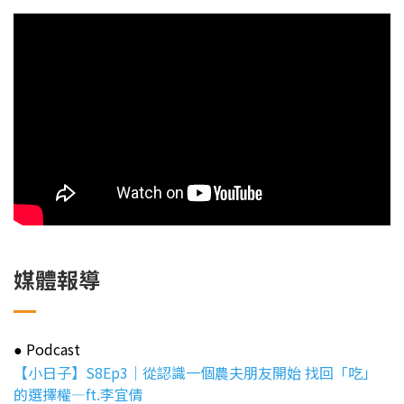
媒體報導
Podcast
●
【小日子】S8Ep3｜從認識一個農夫朋友開始 找回「吃」
的選擇權—ft.李宜倩