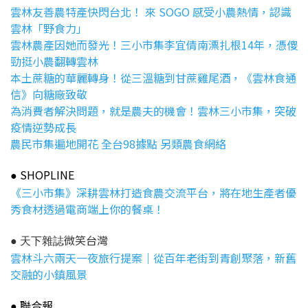
雲林友善農特產快閃台北！ 來 SOGO 感受小農熱情，認識
雲林「野食力」
雲林農產因她而發光！三小市集李宜倩南漂扎根14年，憑傻
勁挺小農翻轉雲林
本土蔗糖的華麗轉身！從三溫糖到甘蔗雞尾酒，《雲林食通
信》向糖廠致敬
為消費者解決問題，就是農夫的機會！雲林三小市集，突破
疫情逆勢成長
農民市集遍地開花 全台98據點 另類農食網絡
SHOPLINE
●
《三小市集》深耕雲林打造食農交流平台，將在地生產者優
秀食材透過電商端上你的餐桌！
微笑台灣
● 天下雜誌
雲林斗六兩天一夜旅行提案｜從百年老街到青創聚落，新舊
交融的小鎮風景
聯合報
●