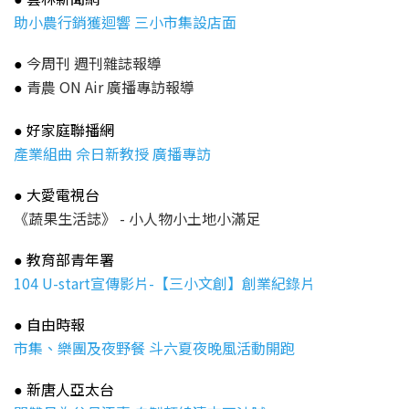
助小農行銷獲迴響 三小市集設店面
今周刊 週刊雜誌報導
●
青農 ON Air 廣播專訪報導
●
好家庭聯播網
●
產業組曲 佘日新教授 廣播專訪
大愛電視台
●
《蔬果生活誌》 - 小人物小土地小滿足
教育部青年署
●
104 U-start宣傳影片-【三小文創】創業紀錄片
自由時報
●
市集、樂團及夜野餐 斗六夏夜晚風活動開跑
新唐人亞太台
●