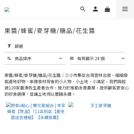
果醬/蜂蜜/麥芽糖/糖品/花生醬
套
用
篩選
篩
選
商品排序
每頁顯示 24 個
(0/20)
果醬/蜂蜜/麥芽糖/糖品/花生醬｜三小市集從台灣雲林出發，細細發
價格
掘產地好物、串連食材背後的小人物、小土地、小滿足，我們與超
(NT$)
過120家農漁牧生產者合作，致力於推動友善農業，提供顧客更安心
的好食選擇，並讓土地得以豐饒永續。
~