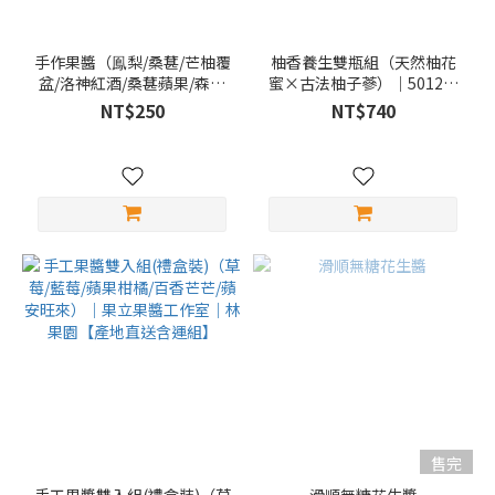
手作果醬（鳯梨/桑葚/芒柚覆
柚香養生雙瓶組（天然柚花
盆/洛神紅酒/桑葚蘋果/森林
蜜×古法柚子蔘）｜5012柚
莓)|渼橘客Magic
意思【產地直送含運組】
NT$250
NT$740
friends【產地直送含運組】
售完