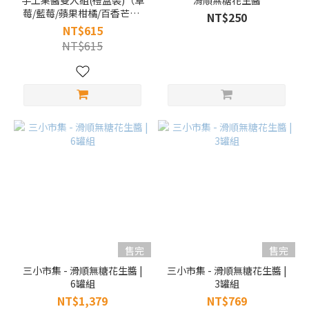
手工果醬雙入組(禮盒裝)（草
滑順無糖花生醬
莓/藍莓/蘋果柑橘/百香芒芒/
NT$250
蘋安旺來）｜果立果醬工作
NT$615
室｜林果園【產地直送含運
NT$615
組】
售完
售完
三小市集 - 滑順無糖花生醬 |
三小市集 - 滑順無糖花生醬 |
6罐組
3罐組
NT$1,379
NT$769