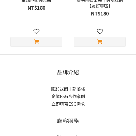
萊姆芭娜娜果醬
桑椹萊姆果醬｜鈴噹庄園
【友好專區】
NT$180
NT$180
品牌介紹
關於我們
｜
部落格
企業ESG合作案例
立即填寫ESG需求
顧客服務