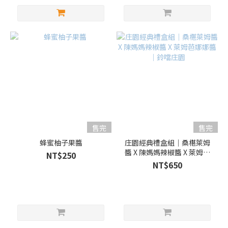
售完
售完
蜂蜜柚子果醬
庄園經典禮盒組｜桑椹萊姆
醬 X 陳媽媽辣椒醬 X 萊姆芭
NT$250
娜娜醬｜鈴噹庄園
NT$650