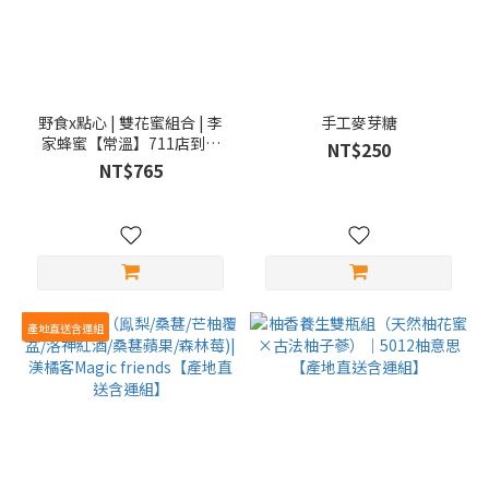
野食x點心 | 雙花蜜組合 | 李
手工麥芽糖
家蜂蜜【常溫】711店到店
NT$250
【產地直送含運組】【永續
NT$765
挺農】
產地直送含運組