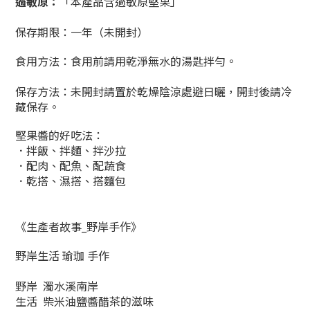
過敏原：
「本產品含過敏原堅果」
保存期限：一年（未開封）
食用方法：食用前請用乾淨無水的湯匙拌勻。
保存方法：未開封請置於乾燥陰涼處避日曬，開封後請冷
藏保存。
堅果醬的好吃法：
．拌飯、拌麵、拌沙拉
．
配肉、配魚、配蔬食
．
乾搭、濕搭、搭麵包
《生產者故事_野岸手作》
野岸生活 瑜珈 手作
野岸 濁水溪南岸
生活 柴米油鹽醬醋茶的滋味