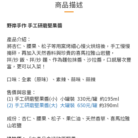
商品描述
野岸手作 手工研磨堅果醬
產品介紹：
將杏仁、腰果、松子等用窯烤細心慢火烘焙後，手工慢慢
搗碎，再加入天然香料與珍貴的喜馬拉雅山岩鹽，
拌/炒 飯、拌/炒 麵、作為麵包抹醬、沙拉醬，口感層次豐
富，更可以入菜！
口味：全素（原味）、
素辣、蒜味、蒜辣
售價與容量：
(1) 手工研磨堅果醬(小) 小罐裝 330元/罐 約195ml
(2) 手工研磨堅果醬(大) 大罐裝 650元/罐
約390ml
成份：杏仁、腰果、松子、果仁油、天然香草、喜馬拉雅
山岩鹽