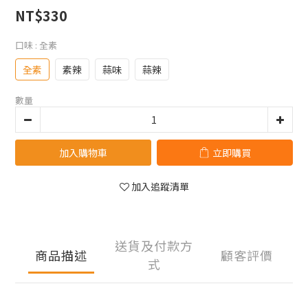
NT$330
口味
: 全素
全素
素辣
蒜味
蒜辣
數量
加入購物車
立即購買
加入追蹤清單
送貨及付款方
商品描述
顧客評價
式