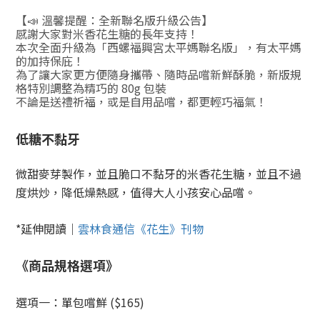
【📣 溫馨提醒：全新聯名版升級公告】
感謝大家對米香花生糖的長年支持！
本次全面升級為「西螺福興宮太平媽聯名版」，有太平媽
的加持保庇！
為了讓大家更方便隨身攜帶、隨時品嚐新鮮酥脆，新版規
格特別調整為精巧的 80g 包裝
不論是送禮祈福，或是自用品嚐，都更輕巧福氣！
低糖不黏牙
微甜麥芽製作，並且脆口不黏牙
的米香花生糖，並且不過
度烘炒，降低燥熱感，值得大人小孩安心品嚐。
*延伸閱讀｜
雲林食通信《花生》刊物
《商品規格選項》
選項一：單包嚐鮮 ($165)