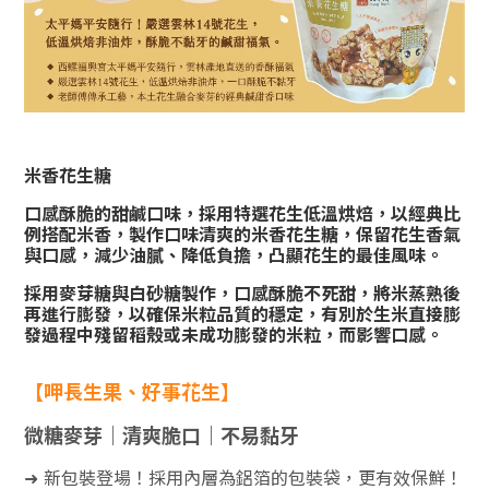
米香花生糖
口感酥脆的甜鹹口味，採用特選花生低溫烘焙，以經典比
例搭配米香，製作口味清爽的米香花生糖，保留花生香氣
與口感，減少油膩、降低負擔，凸顯花生的最佳風味。
採用麥芽糖與白砂糖製作，口感酥脆不死甜，將米蒸熟後
再進行膨發
，
以確保米粒品質的穩定
，
有別於生米直接膨
發過程中殘留稻殼或未成功膨發的米粒
，
而影響口感。
【呷長生果、好事花生】
微糖麥芽｜清爽脆口｜不易黏牙
新包裝登場！採用內層為鋁箔的包裝袋，更有效保鮮！
➜