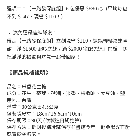
選項二：【一路發保庇組】6 包優惠 $880 👉 (平均每包
不到 $147，現省 $110！)
💡 湊免運最佳神隊友：
帶走【一路發保庇組】立刻現省 $110，還能輕鬆湊達全
館「滿 $1500 超取免運 / 滿 $2000 宅配免運」門檻！快
把滿滿的福氣與財氣一起帶回家！
《商品規格說明》
品名：米香花生糖
成分：
花生、麥芽、砂糖、米香、棕櫚油、大豆油、鹽
產地：台灣
淨重：80公克±4.5公克
包裝袋尺寸：18cm*15.5cm*10cm
保存期限：90天 (依製造日期始算)
保存方法：
拆封後請冷藏保存並盡速食用，
避免陽光直射
或置於潮濕處。