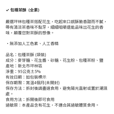
✓ 包種茶酥
(全素)
嚴選坪林包種茶搭配花生，吃起來口感
酥脆香甜而不膩
，
帶有清淡茶香味不黏牙，細細咀嚼還能品味出花生的香
味，顛覆您對茶酥的想像。
・無添加人工色素、人工香精
品名：包種茶酥 (袋裝)
成分：麥芽糖、花生醬、砂糖、花生粉、
包種茶粉、鹽
產地：新北市坪林區
淨重：95公克±5%
有效日期：如包裝標示
保存期限：常溫4個月(未開封)
保存方法：拆封後請盡速食用，避免陽光直射或置於潮濕
處。
食用方法：拆開後即可食用
過敏原：本產品含有花生，不適合其過敏體質食用。