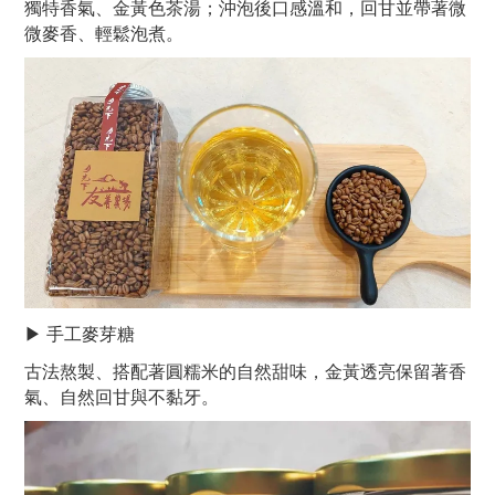
獨特香氣、金黃色茶湯；沖泡後口感溫和，回甘並帶著微
微麥香、輕鬆泡煮。
▶ 手工麥芽糖
古法熬製、搭配著圓糯米的自然甜味，金黃透亮保留著香
氣、自然回甘與不黏牙。