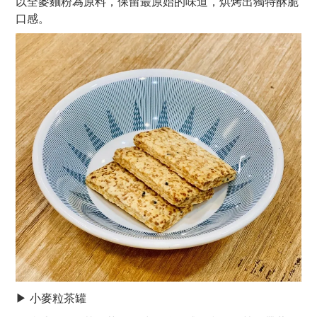
全麥麵粉為原料，保留最原始的味道，烘烤出獨特酥脆
以
口感。
▶ 小麥粒茶罐