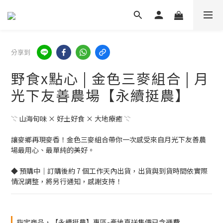
分享到
野食x點心 | 金色三麥組合 | 月
光下友善農場【永續挺農】
𓇢 山海旬味 × 好土好食 × 大地療癒 𓇢
讓麥鄉再現麥香！金色三麥組合帶你一次感受來自月光下友善農
場最用心、最單純的美好。
◆ 預購中｜訂購後約 7 個工作天內出貨，出貨與到貨時間依實際
情況調整，將另行通知，感謝支持！
指定商品，【永續挺農】專區-產地直送售價已含運費