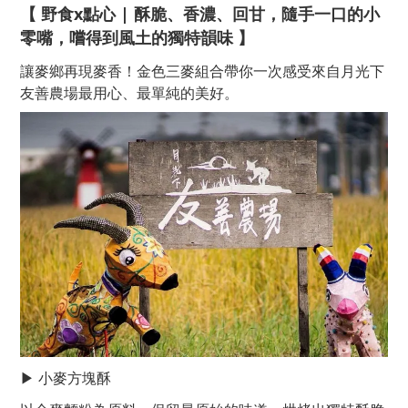
【 野食x點心 | 酥脆、香濃、回甘，隨手一口的小
零嘴，嚐得到風土的獨特韻味
】
感受來自月光下
讓麥鄉再現麥香！金色三麥組合帶你一次
友善農場最用心、最單純的美好。
▶ 小麥方塊酥