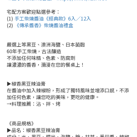
宅配方案歡迎點選參考：
(1)
手工柴燒醬油《經典款》6入／12入
(2)
《傳承醬香》柴燒醬油禮盒
嚴選上等黑豆、澳洲海鹽、日本菌麴
60年手工柴燒，古法釀造
不添加任何味精、色素、防腐劑
讓濃濃的醬香，瀰漫在您的餐桌上！
►椒香黑豆辣油膏
在醬油中加入辣椒粉，形成了獨特風味並增添口感，不添
加任何色素，讓您吃的美味，更吃的健康。
→料理推薦：沾、拌、烤
《商品規格》
►品名：椒香黑豆辣油膏
成分：水、黑豆、糯米、海鹽、糖、甘草、番茄醬、辣椒