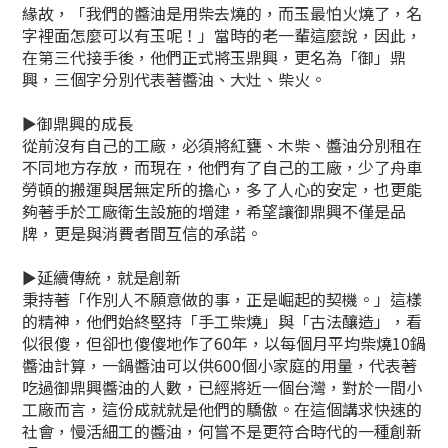
緣故，「我們的醬油是用柴去燒的，而玉最怕火燒了，名
字裡面怎麼可以有玉呢！」當時的老一輩這麼說，因此，
在第三代接手後，他們正式將玉鼎興，更名為「御」鼎
興，三個字分別代表著醬油、大灶、柴火。
►御鼎興的成長
從前沒有自己的工廠，必須將紅甕、木柴、醬油分別租在
不同地方存放，而現在，他們有了自己的工廠，少了舟車
勞頓的搬運與居無定所的擔心，多了人心的安定，也更能
夠著手於工廠衛生設施的增建，希望讓御鼎興不僅是品
牌，更是與消費者間互信的承諾。
►延續傳統，就是創新
秉持著「作別人不願意做的事，正是崛起的契機。」這樣
的精神，他們始終堅持「手工柴燒」與「古法釀造」，看
似很傻，但卻也傻傻地作了60年，以每個月平均柴燒10鍋
醬油計算，一鍋醬油可以供600個小家庭的用量，代表著
吃過御鼎興醬油的人數，已經將近一個台灣，對於一間小
工廠而言，這份成就就是他們的驕傲。在這個講求快速的
社會，慢活細工的醬油，何嘗不是更符合時代的一種創新