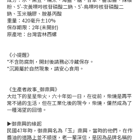
粉、5'-次黃嘌呤核苷磷酸二鈉、5'-鳥嘌呤核苷磷酸二
鈉、玉米糖膠、胺基丙酸
重量：420毫升±10%
保存期限：2年(未開封)
原產地：台灣雲林西螺
《小提醒》
*不含防腐劑，開封後請務必冷藏保存。
*沉澱屬於自然現象，請安心食用。
《生產者故事_御鼎興》
大灶下的星星柴火，六十年如一日，在從前，柴燒是再平
常不過的生活，但在工業化後的現今，柴燒，儼然成為了
一種渴望的回憶。
►御鼎興的緣起
民國47年時，御鼎興名為「玉」鼎興，當時的他們，在作
醬油的道路上並不順遂，老一輩深信，是因為品牌名稱的