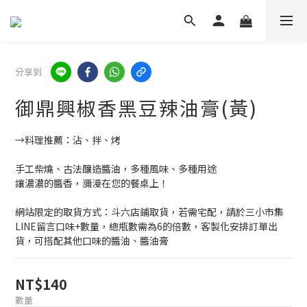
分享到
御鼎興椒香黑豆辣油膏(黃)
→料理推薦：沾、拌、烤
手工柴燒、古法釀造醬油，多種風味、多種用途
讓濃濃的醬香，瀰漫在您的餐桌上！
網站限定的取貨方式：斗六店鋪取貨，若需宅配，請於三小市集
LINE留言口味+數量，總瓶數需為6的倍數，客製化安排訂單出
貨，可搭配其他口味的醬油、醬油膏
NT$140
數量