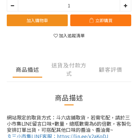
加入購物車
立即購買
加入追蹤清單
送貨及付款方
商品描述
顧客評價
式
商品描述
網站限定的取貨方式：斗六店鋪取貨，若需宅配，請於三
小市集LINE留言口味+數量，總瓶數需為6的倍數，客製化
安排訂單出貨，可搭配其他口味的醬油、醬油膏~
🔖三小市集LINE客服：https://lin.ee/x2aKoDJ