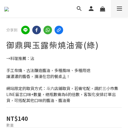
分享到
御鼎興玉露柴燒油膏(綠)
→料理推薦：沾
手工柴燒、古法釀造醬油，多種風味、多種用途
讓濃濃的醬香，瀰漫在您的餐桌上！
網站限定的取貨方式：斗六店鋪取貨，若需宅配，請於三小市集
LINE留言口味+數量，總瓶數需為6的倍數，客製化安排訂單出
貨，可搭配其他口味的醬油、醬油膏
NT$140
數量