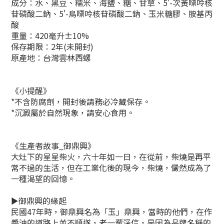
成分：水、黑豆、糯米、海鹽、糖、甘草、5'-次黃嘌呤核
苷磷酸二鈉、5'-鳥嘌呤核苷磷酸二鈉、玉米糖膠、胺基丙
酸
重量：420毫升±10%
保存期限：2年(未開封)
原產地：台灣雲林西螺
《小提醒》
*不含防腐劑，開封後請務必冷藏保存。
*沉澱屬於自然現象，請安心食用。
《生產者故事_御鼎興》
大灶下的星星柴火，六十年如一日，在從前，柴燒是再平
常不過的生活，但在工業化後的現今，柴燒，儼然成為了
一種渴望的回憶。
►御鼎興的緣起
民國47年時，御鼎興名為「玉」鼎興，當時的他們，在作
醬油的道路上並不順遂，老一輩深信，是因為品牌名稱的